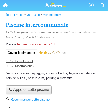
Île-de-France
>
Val-d'Oise
>
Montmorency
Piscine Intercommunale
Cette fiche présente "Piscine Intercommunale", piscine située
rue
henri dunant
, 95160 Montmorency.
Piscine
fermée, ouvre demain à 10h
Ouvert le dimanche
2,0 étoiles sur 5
(88)
5 Rue Henri Dunant
95160 Montmorency
Services :
sauna
,
aquagym
,
cours collectifs
,
leçons de natation
,
bain de bulles
,
bassin 25m
,
parking à proximité
📞 Appeler cette piscine
Recommander cette piscine