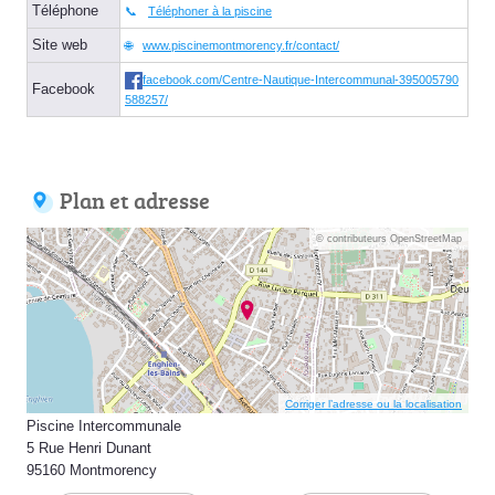
Téléphone
Téléphoner à la piscine
Site web
www.piscinemontmorency.fr/contact/
facebook.com/Centre-Nautique-Intercommunal-395005790
Facebook
588257/
Plan et adresse
© contributeurs OpenStreetMap
Corriger l’adresse ou la localisation
Piscine Intercommunale
5 Rue Henri Dunant
95160 Montmorency