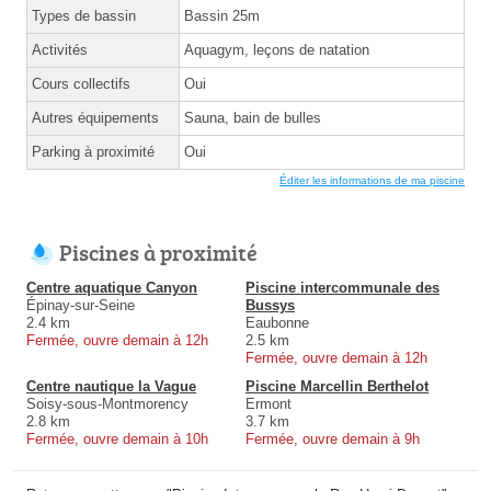
Types de bassin
Bassin 25m
Activités
Aquagym, leçons de natation
Cours collectifs
Oui
Autres équipements
Sauna, bain de bulles
Parking à proximité
Oui
Éditer les informations de ma piscine
Piscines à proximité
Centre aquatique Canyon
Piscine intercommunale des
Épinay-sur-Seine
Bussys
2.4 km
Eaubonne
Fermée, ouvre demain à 12h
2.5 km
Fermée, ouvre demain à 12h
Centre nautique la Vague
Piscine Marcellin Berthelot
Soisy-sous-Montmorency
Ermont
2.8 km
3.7 km
Fermée, ouvre demain à 10h
Fermée, ouvre demain à 9h