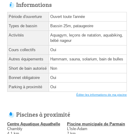
Informations
Période d'ouverture
Ouvert toute l'année
Types de bassin
Bassin 25m, pataugeoire
Activités
Aquagym, leçons de natation, aquabiking,
bébé nageur
Cours collectifs
Oui
Autres équipements
Hammam, sauna, solarium, bain de bulles
Short de bain autorisé
Non
Bonnet obligatoire
Oui
Parking à proximité
Oui
Éditer les informations de ma piscine
Piscines à proximité
Centre Aquatique Aquathelle
Piscine municipale de Parmain
Chambly
L'Isle-Adam
4.1 km
7 km