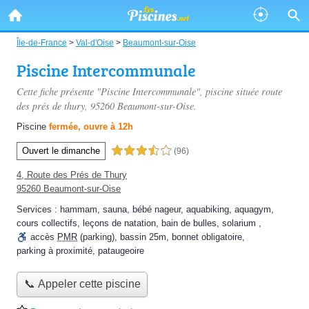
Île-de-France
>
Val-d'Oise
>
Beaumont-sur-Oise
Piscine Intercommunale
Cette fiche présente "Piscine Intercommunale", piscine située
route
des prés de thury
, 95260 Beaumont-sur-Oise.
Piscine
fermée, ouvre à 12h
Ouvert le dimanche
3,5 étoiles sur 5
(96)
4, Route des Prés de Thury
95260 Beaumont-sur-Oise
Services :
hammam
,
sauna
,
bébé nageur
,
aquabiking
,
aquagym
,
cours collectifs
,
leçons de natation
,
bain de bulles
,
solarium
,
accès
PMR
(parking)
,
bassin 25m
,
bonnet obligatoire
,
parking à proximité
,
pataugeoire
📞 Appeler cette piscine