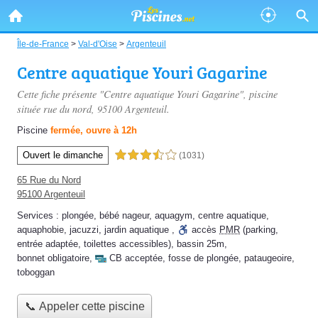
Île-de-France
>
Val-d'Oise
>
Argenteuil
Centre aquatique Youri Gagarine
Cette fiche présente "Centre aquatique Youri Gagarine", piscine
située
rue du nord
, 95100 Argenteuil.
Piscine
fermée, ouvre à 12h
Ouvert le dimanche
3,5 étoiles sur 5
(1031)
65 Rue du Nord
95100 Argenteuil
Services :
plongée
,
bébé nageur
,
aquagym
,
centre aquatique
,
aquaphobie
,
jacuzzi
,
jardin aquatique
,
accès
PMR
(parking,
entrée adaptée, toilettes accessibles)
,
bassin 25m
,
bonnet obligatoire
,
CB acceptée
,
fosse de plongée
,
pataugeoire
,
toboggan
📞 Appeler cette piscine