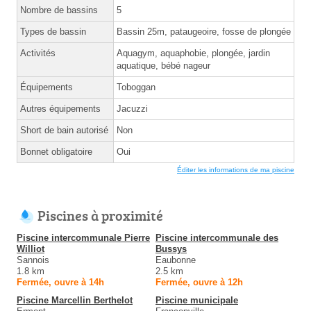
Nombre de bassins
5
Types de bassin
Bassin 25m, pataugeoire, fosse de plongée
Activités
Aquagym, aquaphobie, plongée, jardin
aquatique, bébé nageur
Équipements
Toboggan
Autres équipements
Jacuzzi
Short de bain autorisé
Non
Bonnet obligatoire
Oui
Éditer les informations de ma piscine
Piscines à proximité
Piscine intercommunale Pierre
Piscine intercommunale des
Williot
Bussys
Sannois
Eaubonne
1.8 km
2.5 km
Fermée, ouvre à 14h
Fermée, ouvre à 12h
Piscine Marcellin Berthelot
Piscine municipale