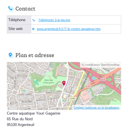
Contact
Téléphone
Téléphoner à la piscine
Site web
www.argenteuil.fr/177-le-centre-aquatique.htm
Plan et adresse
© contributeurs OpenStreetMap
Corriger l’adresse ou la localisation
Centre aquatique Youri Gagarine
65 Rue du Nord
95100 Argenteuil