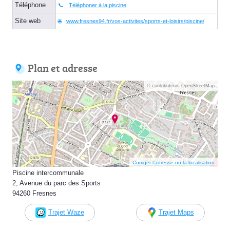
Téléphone
Téléphoner à la piscine
Site web
www.fresnes94.fr/vos-activites/sports-et-loisirs/piscine/
Plan et adresse
© contributeurs OpenStreetMap
Corriger l’adresse ou la localisation
Piscine intercommunale
2, Avenue du parc des Sports
94260 Fresnes
Trajet Waze
Trajet Maps