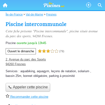
Île-de-France
>
Val-de-Marne
>
Fresnes
Piscine intercommunale
Cette fiche présente "Piscine intercommunale", piscine située
avenue
du parc des sports
, 94260 Fresnes.
Piscine
ouverte jusqu'à 13h45
Ouvert le dimanche
3,0 étoiles sur 5
(79)
2, Avenue du parc des Sports
94260 Fresnes
Services :
aquabiking
,
aquagym
,
leçons de natation
,
solarium
,
bassin 25m
,
bonnet obligatoire
,
parking à proximité
📞 Appeler cette piscine
Recommander cette piscine