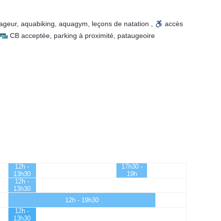
ageur
,
aquabiking
,
aquagym
,
leçons de natation
,
accès
CB acceptée
,
parking à proximité
,
pataugeoire
12h -
17h30 -
13h30
19h
12h -
13h30
12h - 19h30
12h -
13h30