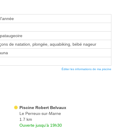
 l'année
 pataugeoire
ons de natation, plongée, aquabiking, bébé nageur
auna
Éditer les informations de ma piscine
Piscine Robert Belvaux
Le Perreux-sur-Marne
1.7 km
Ouverte jusqu'à 19h30