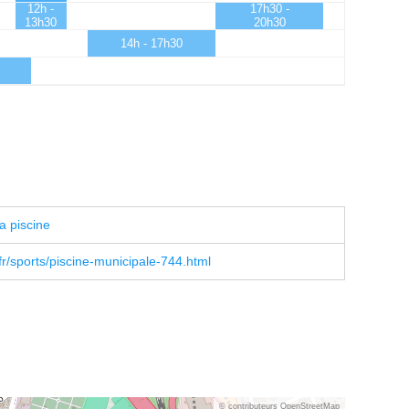
12h -
17h30 -
13h30
20h30
14h - 17h30
a piscine
r/sports/piscine-municipale-744.html
© contributeurs OpenStreetMap