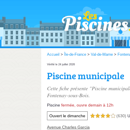
Accueil
>
Île-de-France
>
Val-de-Marne
>
Fonten
Vérifié le 24 juillet 2026
Piscine municipale
Cette fiche présente "Piscine municipal
Fontenay-sous-Bois.
Piscine
fermée, ouvre demain à 12h
Ouvert le dimanche
(630)
U
4,0 étoiles sur 5
Avenue Charles Garcia