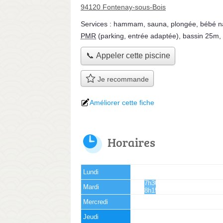
94120 Fontenay-sous-Bois
Services :
hammam
,
sauna
,
plongée
,
bébé n
PMR
(parking, entrée adaptée)
,
bassin 25m
,
📞 Appeler cette piscine
Je recommande
Améliorer cette fiche
Horaires
Lundi
7h30 -
Mardi
8h15
Mercredi
Jeudi