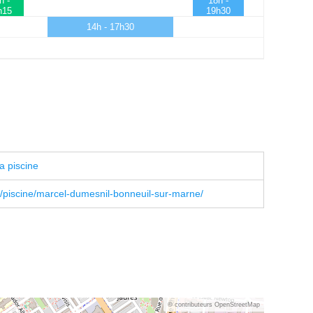
h -
18h -
h15
19h30
14h - 17h30
a piscine
r/piscine/marcel-dumesnil-bonneuil-sur-marne/
© contributeurs OpenStreetMap