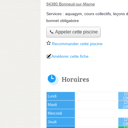
94380 Bonneuil-sur-Marne
Services :
aquagym
,
cours collectifs
,
leçons d
bonnet obligatoire
📞 Appeler cette piscine
Recommander cette piscine
Améliorer cette fiche
Horaires
12
Lundi
13
12
Mardi
13
Mercredi
12
Jeudi
13