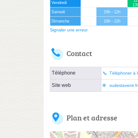
12
Vendredi
13
Samedi
10h - 12h
Dimanche
10h - 12h
Signaler une erreur
Contact
Téléphone
Téléphoner à l
Site web
sudestavenir.f
Plan et adresse