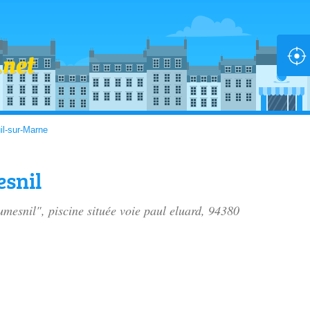
il-sur-Marne
esnil
umesnil", piscine située
voie paul eluard
, 94380