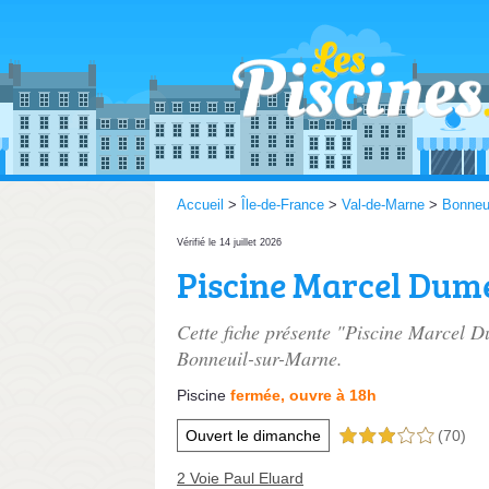
Accueil
>
Île-de-France
>
Val-de-Marne
>
Bonneu
Vérifié le 14 juillet 2026
Piscine Marcel Dum
Cette fiche présente "Piscine Marcel D
Bonneuil-sur-Marne.
Piscine
fermée, ouvre à 18h
Ouvert le dimanche
(70)
3,0 étoiles sur 5
2 Voie Paul Eluard