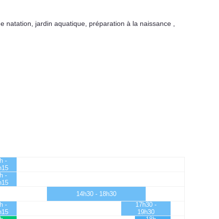
e natation
,
jardin aquatique
,
préparation à la naissance
,
h -
h15
h -
h15
14h30 - 18h30
h -
17h30 -
h15
19h30