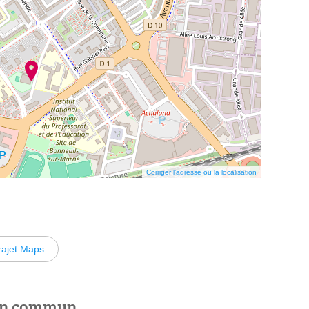
Corriger l’adresse ou la localisation
rajet Maps
 en commun