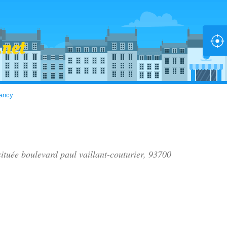
ancy
située
boulevard paul vaillant-couturier
, 93700