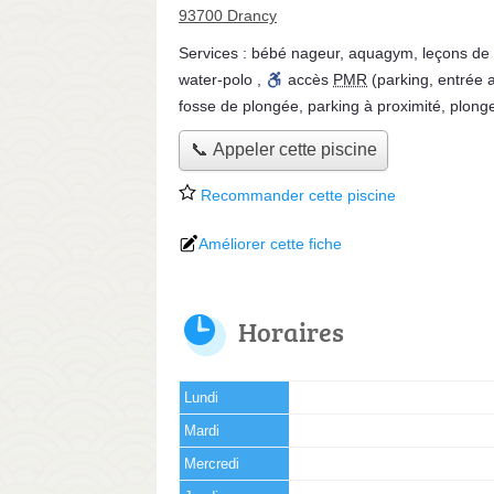
93700 Drancy
Services :
bébé nageur
,
aquagym
,
leçons de 
water-polo
,
accès
PMR
(parking, entrée 
fosse de plongée
,
parking à proximité
,
plonge
📞 Appeler cette piscine
Recommander cette piscine
Améliorer cette fiche
Horaires
Lundi
Mardi
Mercredi