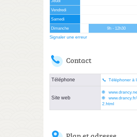
Jeudi
Vendredi
Samedi
Dimanche
9h - 12h30
Signaler une erreur
Contact
Téléphone
Téléphoner à l
www.drancy.ne
Site web
www.drancy.fr/
2.html
Plan et adresse