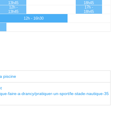
13h45
18h45
12h -
17h -
13h45
18h45
12h - 16h30
a piscine
t
que-faire-a-drancy/pratiquer-un-sport/le-stade-nautique-35