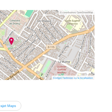
© contributeurs OpenStreetMap
Corriger l’adresse ou la localisation
rajet Maps