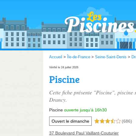
Accueil
>
Île-de-France
>
Seine-Saint-Denis
>
Dr
Vérifié le 24 juillet 2026
Piscine
Cette fiche présente "Piscine", piscine 
Drancy.
Piscine
ouverte jusqu'à 16h30
Ouvert le dimanche
(686)
3,5 étoiles sur 5
37 Boulevard Paul Vaillant-Couturier