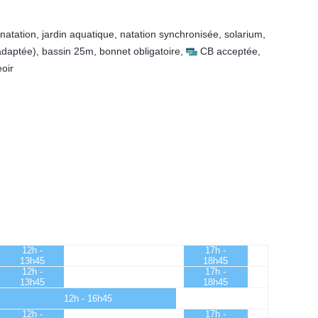
natation
,
jardin aquatique
,
natation synchronisée
,
solarium
,
adaptée)
,
bassin 25m
,
bonnet obligatoire
,
CB acceptée
,
oir
12h -
17h -
13h45
18h45
12h -
17h -
13h45
18h45
12h - 16h45
12h -
17h -