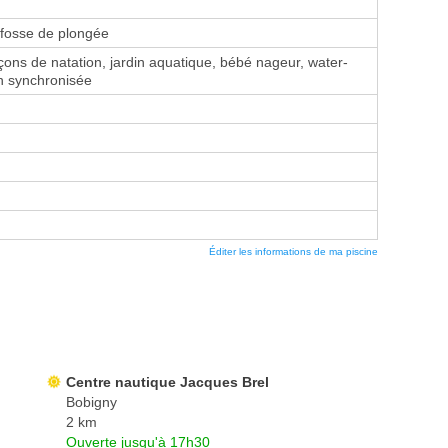
fosse de plongée
ons de natation, jardin aquatique, bébé nageur, water-
on synchronisée
Éditer les informations de ma piscine
Centre nautique Jacques Brel
Bobigny
2 km
Ouverte jusqu'à 17h30