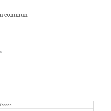
 en commun
es
 l'année