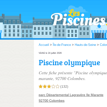
Accueil
>
Île-de-France
>
Hauts-de-Seine
>
Colo
Vérifié le 24 juillet 2026
Piscine olympique
Cette fiche présente "Piscine olympique
marante
, 92700 Colombes.
(132)
3,0 étoiles sur 5
parc Départemental Lagravère Ile Marante
92700 Colombes