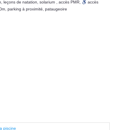
m
,
leçons de natation
,
solarium
,
accès PMR
,
accès
50m
,
parking à proximité
,
pataugeoire
a piscine