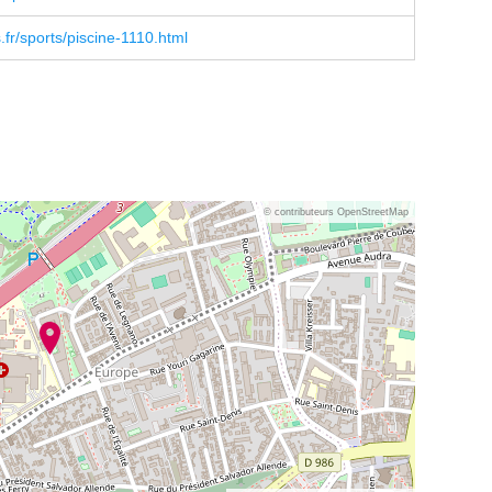
r/sports/piscine-1110.html
© contributeurs OpenStreetMap