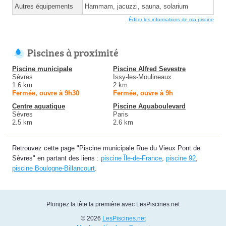
Autres équipements
Hammam, jacuzzi, sauna, solarium
Éditer les informations de ma piscine
Piscines à proximité
Piscine municipale
Piscine Alfred Sevestre
Sèvres
Issy-les-Moulineaux
1.6 km
2 km
Fermée, ouvre à 9h30
Fermée, ouvre à 9h
Centre aquatique
Piscine Aquaboulevard
Sèvres
Paris
2.5 km
2.6 km
Retrouvez cette page "Piscine municipale Rue du Vieux Pont de
Sèvres" en partant des liens :
piscine Île-de-France
,
piscine 92
,
piscine Boulogne-Billancourt
.
Plongez la tête la première avec LesPiscines.net
© 2026
LesPiscines.net