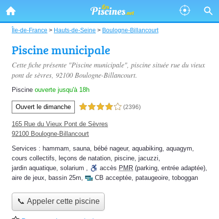
Île-de-France
>
Hauts-de-Seine
>
Boulogne-Billancourt
Piscine municipale
Cette fiche présente "Piscine municipale", piscine située
rue du vieux
pont de sèvres
, 92100 Boulogne-Billancourt.
Piscine
ouverte jusqu'à 18h
Ouvert le dimanche
4,0 étoiles sur 5
(2396)
165 Rue du Vieux Pont de Sèvres
92100 Boulogne-Billancourt
Services :
hammam
,
sauna
,
bébé nageur
,
aquabiking
,
aquagym
,
cours collectifs
,
leçons de natation
,
piscine
,
jacuzzi
,
jardin aquatique
,
solarium
,
accès
PMR
(parking, entrée adaptée)
,
aire de jeux
,
bassin 25m
,
CB acceptée
,
pataugeoire
,
toboggan
📞 Appeler cette piscine