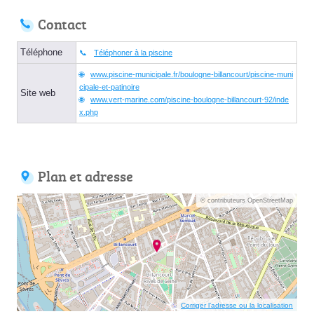
Contact
Téléphone
Téléphoner à la piscine
www.piscine-municipale.fr/boulogne-billancourt/piscine-muni
cipale-et-patinoire
Site web
www.vert-marine.com/piscine-boulogne-billancourt-92/inde
x.php
Plan et adresse
© contributeurs OpenStreetMap
Corriger l’adresse ou la localisation