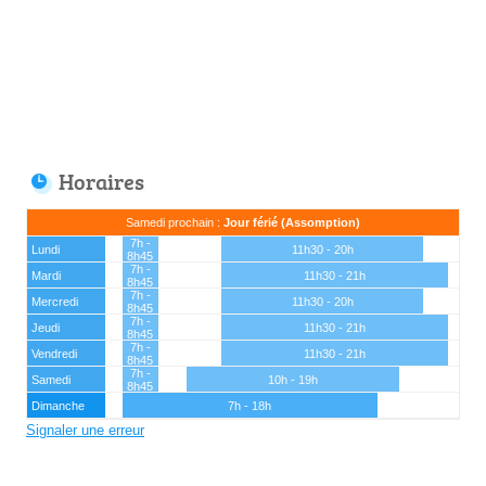
Horaires
Samedi prochain :
Jour férié (Assomption)
7h -
Lundi
11h30 - 20h
8h45
7h -
Mardi
11h30 - 21h
8h45
7h -
Mercredi
11h30 - 20h
8h45
7h -
Jeudi
11h30 - 21h
8h45
7h -
Vendredi
11h30 - 21h
8h45
7h -
Samedi
10h - 19h
8h45
Dimanche
7h - 18h
Signaler une erreur