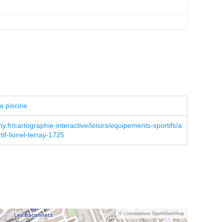
a piscine
y.fr/cartographie-interactive/loisirs/equipements-sportifs/a
tif-lionel-terray-1725
© contributeurs OpenStreetMap