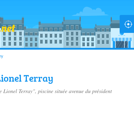
ny
Lionel Terray
e Lionel Terray", piscine située
avenue du président