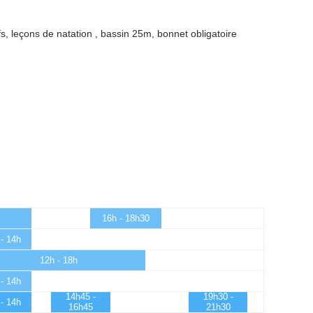
fs
,
leçons de natation
,
bassin 25m
,
bonnet obligatoire
16h - 18h30
- 14h
12h - 18h
- 14h
14h45 -
19h30 -
- 14h
16h45
21h30