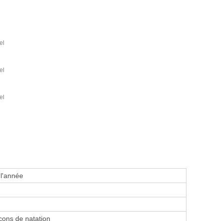
el
el
el
 l'année
ons de natation