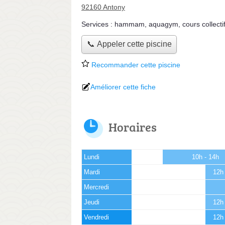
92160 Antony
Services :
hammam
,
aquagym
,
cours collecti
📞 Appeler cette piscine
Recommander cette piscine
Améliorer cette fiche
Horaires
Lundi
10h - 14h
Mardi
12h 
Mercredi
Jeudi
12h 
Vendredi
12h 