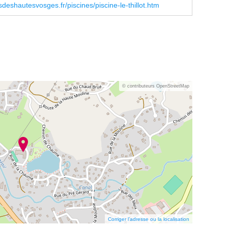
deshautesvosges.fr/piscines/piscine-le-thillot.htm
© contributeurs OpenStreetMap
Corriger l’adresse ou la localisation