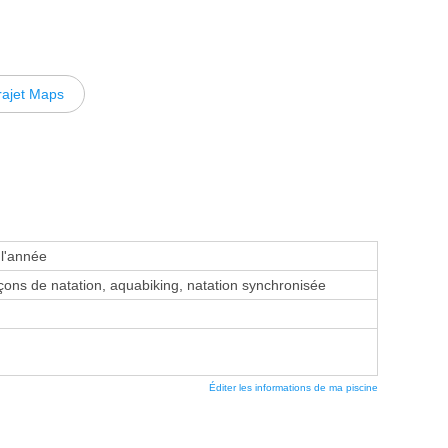
rajet Maps
 l'année
ons de natation, aquabiking, natation synchronisée
Éditer les informations de ma piscine