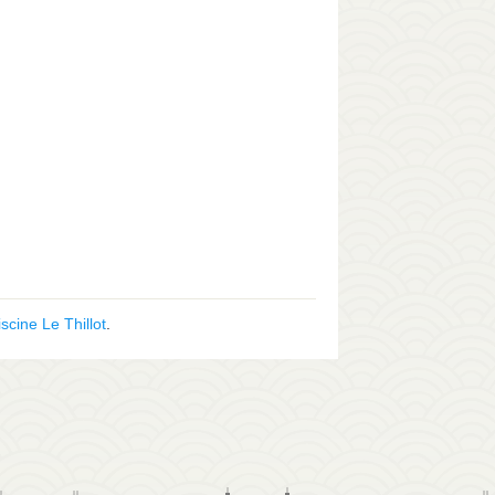
iscine Le Thillot
.