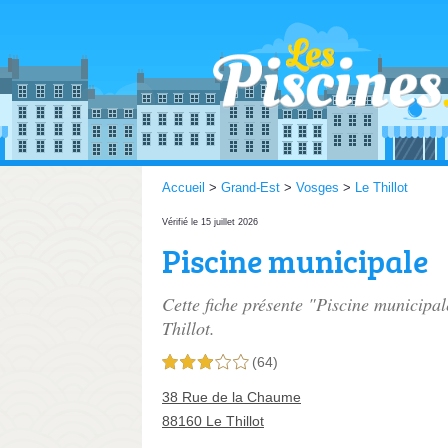
Accueil
>
Grand-Est
>
Vosges
>
Le Thillot
Vérifié le 15 juillet 2026
Piscine municipale
Cette fiche présente "Piscine municipal
Thillot.
(64)
3,0 étoiles sur 5
38 Rue de la Chaume
88160 Le Thillot