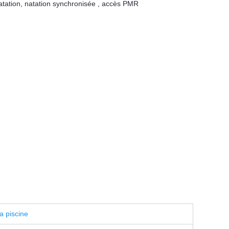
atation
,
natation synchronisée
,
accès PMR
a piscine