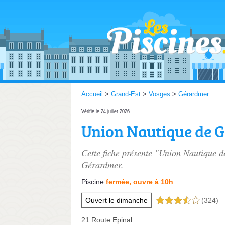
Accueil
>
Grand-Est
>
Vosges
>
Gérardmer
Vérifié le 24 juillet 2026
Union Nautique de 
Cette fiche présente "Union Nautique 
Gérardmer.
Piscine
fermée, ouvre à 10h
Ouvert le dimanche
(324)
3,5 étoiles sur 5
21 Route Epinal