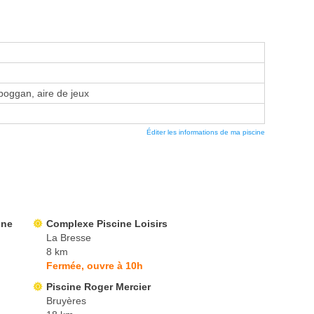
oboggan, aire de jeux
Éditer les informations de ma piscine
ine
Complexe Piscine Loisirs
La Bresse
8 km
Fermée, ouvre à 10h
Piscine Roger Mercier
Bruyères