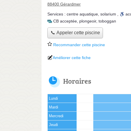
88400 Gérardmer
Services :
centre aquatique
,
solarium
,
ac
CB acceptée
,
plongeoir
,
toboggan
📞 Appeler cette piscine
Recommander cette piscine
Améliorer cette fiche
Horaires
Lundi
Mardi
Mercredi
Jeudi