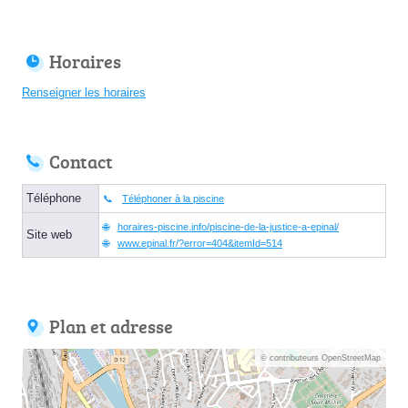
Horaires
Renseigner les horaires
Contact
Téléphone
Téléphoner à la piscine
horaires-piscine.info/piscine-de-la-justice-a-epinal/
Site web
www.epinal.fr/?error=404&itemId=514
Plan et adresse
© contributeurs OpenStreetMap