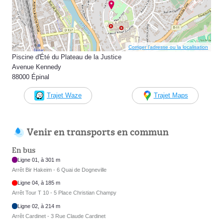
Corriger l’adresse ou la localisation
Piscine d'Été du Plateau de la Justice
Avenue Kennedy
88000 Épinal
Trajet Waze
Trajet Maps
Venir en transports en commun
En bus
Ligne 01, à 301 m
Arrêt Bir Hakeim - 6 Quai de Dogneville
Ligne 04, à 185 m
Arrêt Tour T 10 - 5 Place Christian Champy
Ligne 02, à 214 m
Arrêt Cardinet - 3 Rue Claude Cardinet