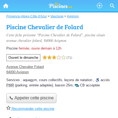
Provence-Alpes-Côte d'Azur
>
Vaucluse
>
Avignon
Piscine Chevalier de Folard
Cette fiche présente "Piscine Chevalier de Folard", piscine située
avenue chevalier folard
, 84000 Avignon.
Piscine
fermée, ouvre demain à 12h
Ouvert le dimanche
3,0 étoiles sur 5
(71)
Avenue Chevalier Folard
84000 Avignon
Services :
aquagym
,
cours collectifs
,
leçons de natation
,
accès
PMR
(parking, entrée adaptée)
,
bassin 25m
,
CB acceptée
📞 Appeler cette piscine
Recommander cette piscine