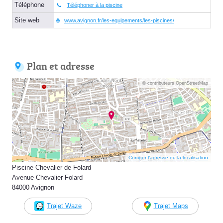
Téléphone
Téléphoner à la piscine
Site web
www.avignon.fr/les-equipements/les-piscines/
Plan et adresse
© contributeurs OpenStreetMap
Corriger l’adresse ou la localisation
Piscine Chevalier de Folard
Avenue Chevalier Folard
84000 Avignon
Trajet Waze
Trajet Maps