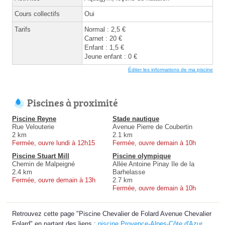
Cours collectifs
Oui
Tarifs
Normal : 2,5 €
Carnet : 20 €
Enfant : 1,5 €
Jeune enfant : 0 €
Éditer les informations de ma piscine
Piscines à proximité
Piscine Reyne
Stade nautique
Rue Velouterie
Avenue Pierre de Coubertin
2 km
2.1 km
Fermée, ouvre lundi à 12h15
Fermée, ouvre demain à 10h
Piscine Stuart Mill
Piscine olympique
Chemin de Malpeigné
Allée Antoine Pinay Ile de la
2.4 km
Barhelasse
Fermée, ouvre demain à 13h
2.7 km
Fermée, ouvre demain à 10h
Retrouvez cette page "Piscine Chevalier de Folard Avenue Chevalier
Folard" en partant des liens :
piscine Provence-Alpes-Côte d'Azur
,