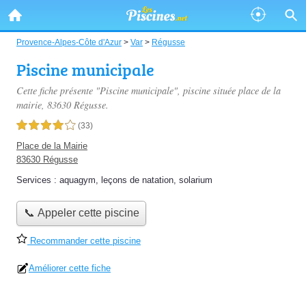
Provence-Alpes-Côte d'Azur
>
Var
>
Régusse
Piscine municipale
Cette fiche présente "Piscine municipale", piscine située
place de la
mairie
, 83630 Régusse.
4,0 étoiles sur 5
(33)
Place de la Mairie
83630 Régusse
Services :
aquagym
,
leçons de natation
,
solarium
📞 Appeler cette piscine
Recommander cette piscine
Améliorer cette fiche