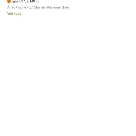
Ligne 837, à 140 m
Arrêt Piscine - 17 Allee de l’Ancienne Gare
Voir tout