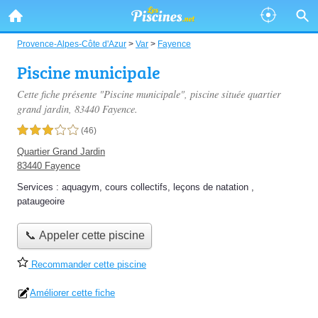
Provence-Alpes-Côte d'Azur
>
Var
>
Fayence
Piscine municipale
Cette fiche présente "Piscine municipale", piscine située
quartier
grand jardin
, 83440 Fayence.
3,0 étoiles sur 5
(46)
Quartier Grand Jardin
83440 Fayence
Services :
aquagym
,
cours collectifs
,
leçons de natation
,
pataugeoire
📞 Appeler cette piscine
Recommander cette piscine
Améliorer cette fiche