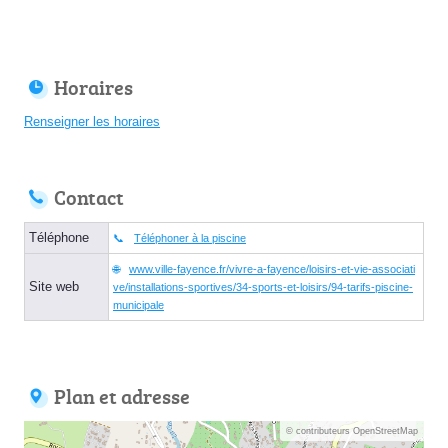
Horaires
Renseigner les horaires
Contact
Téléphone
Téléphoner à la piscine
www.ville-fayence.fr/vivre-a-fayence/loisirs-et-vie-associati
Site web
ve/installations-sportives/34-sports-et-loisirs/94-tarifs-piscine-
municipale
Plan et adresse
© contributeurs OpenStreetMap