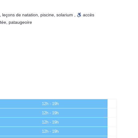
,
leçons de natation
,
piscine
,
solarium
,
accès
tée
,
pataugeoire
12h - 19h
12h - 19h
12h - 19h
12h - 19h