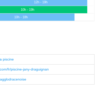
12h - 19h
10h - 19h
10h - 18h
a piscine
com/fr/piscine-jany-draguignan
agglodracenoise