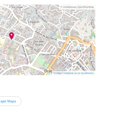
© contributeurs OpenStreetMap
Corriger l’adresse ou la localisation
rajet Maps