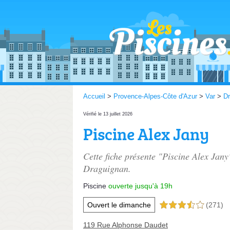
Accueil
>
Provence-Alpes-Côte d'Azur
>
Var
>
Dr
Vérifié le 13 juillet 2026
Piscine Alex Jany
Cette fiche présente "Piscine Alex Jany
Draguignan.
Piscine
ouverte jusqu'à 19h
Ouvert le dimanche
(271)
3,5 étoiles sur 5
119 Rue Alphonse Daudet