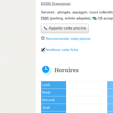
83300 Draguignan
Services :
plongée
,
aquagym
,
cours collectifs
PMR
(parking, entrée adaptée)
,
CB accep
📞 Appeler cette piscine
Recommander cette piscine
Améliorer cette fiche
Horaires
Lundi
Mardi
Mercredi
Jeudi