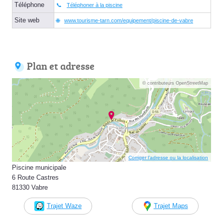
Téléphone
Téléphoner à la piscine
Site web
www.tourisme-tarn.com/equipement/piscine-de-vabre
Plan et adresse
© contributeurs OpenStreetMap
Corriger l’adresse ou la localisation
Piscine municipale
6 Route Castres
81330 Vabre
Trajet Waze
Trajet Maps