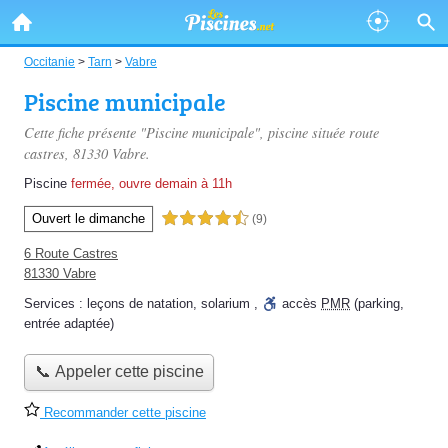
Occitanie
>
Tarn
>
Vabre
Piscine municipale
Cette fiche présente "Piscine municipale", piscine située
route
castres
, 81330 Vabre.
Piscine
fermée, ouvre demain à 11h
Ouvert le dimanche
4,5 étoiles sur 5
(9)
6 Route Castres
81330 Vabre
Services :
leçons de natation
,
solarium
,
accès
PMR
(parking,
entrée adaptée)
📞 Appeler cette piscine
Recommander cette piscine