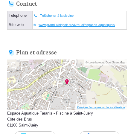
Contact
Téléphone
Téléphoner à la piscine
Site web
www.grand-albigeois.fr/vivre-ici/espaces-aquatiques/
Plan et adresse
© contributeurs OpenStreetMap
Corriger l’adresse ou la localisation
Espace Aquatique Taranis - Piscine à Saint-Juéry
Côte des Brus
81160 Saint-Juéry