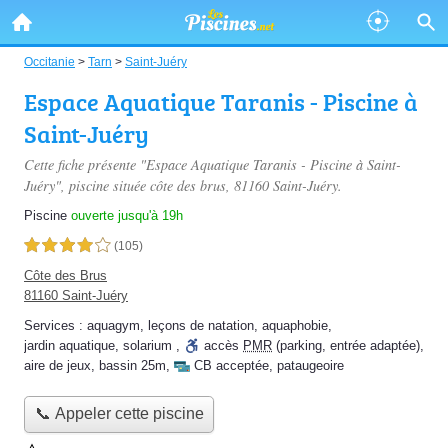
Occitanie
>
Tarn
>
Saint-Juéry
Espace Aquatique Taranis - Piscine à
Saint-Juéry
Cette fiche présente "Espace Aquatique Taranis - Piscine à Saint-
Juéry", piscine située
côte des brus
, 81160 Saint-Juéry.
Piscine
ouverte jusqu'à 19h
4,0 étoiles sur 5
(105)
Côte des Brus
81160 Saint-Juéry
Services :
aquagym
,
leçons de natation
,
aquaphobie
,
jardin aquatique
,
solarium
,
accès
PMR
(parking, entrée adaptée)
,
aire de jeux
,
bassin 25m
,
CB acceptée
,
pataugeoire
📞 Appeler cette piscine