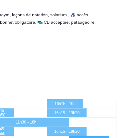
agym
,
leçons de natation
,
solarium
,
accès
bonnet obligatoire
,
CB acceptée
,
pataugeoire
16h15 - 19h
45 -
16h15 - 19h20
h50
11h30 - 18h
45 -
16h15 - 19h20
h50