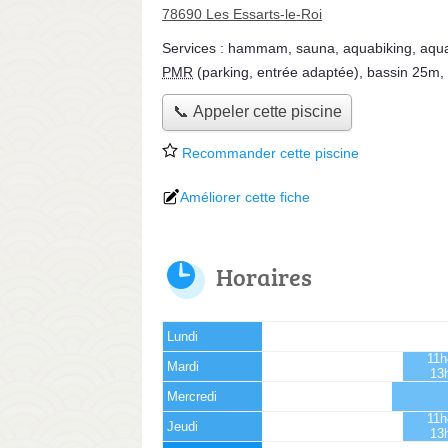
78690 Les Essarts-le-Roi
Services :
hammam
,
sauna
,
aquabiking
,
aqu
PMR
(parking, entrée adaptée)
,
bassin 25m
,
📞 Appeler cette piscine
Recommander cette piscine
Améliorer cette fiche
Horaires
Lundi
11h
Mardi
13
Mercredi
11h
Jeudi
13