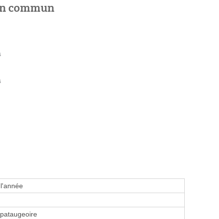
 en commun
s
s
 l'année
 pataugeoire