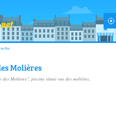
-le-Roi
des Molières
e des Molières", piscine située
rue des molières
,