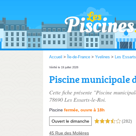
Accueil
>
Île-de-France
>
Yvelines
>
Les Essarts
Vérifié le 19 juillet 2026
Piscine municipale 
Cette fiche présente "Piscine municipal
78690 Les Essarts-le-Roi.
Piscine
fermée, ouvre à 18h
Ouvert le dimanche
(282)
3,5 étoiles sur 5
45 Rue des Molières