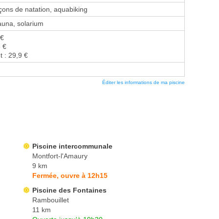
ons de natation, aquabiking
na, solarium
 €
5 €
t : 29,9 €
Éditer les informations de ma piscine
Piscine intercommunale
Montfort-l'Amaury
9 km
Fermée, ouvre à 12h15
Piscine des Fontaines
Rambouillet
11 km