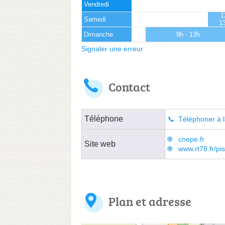
Vendredi
1
Samedi
1
Dimanche
9h - 13h
Signaler une erreur
Contact
Téléphone
Téléphoner à l
cnepe.fr
Site web
www.rt78.fr/pi
Plan et adresse