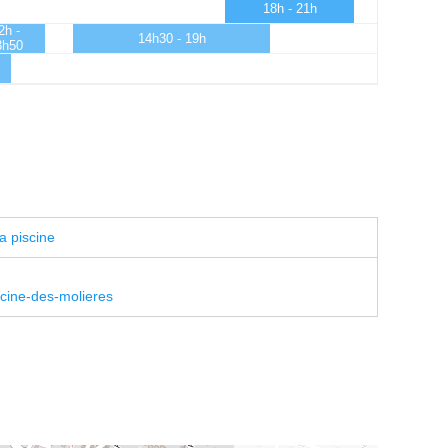
18h - 21h
2h -
14h30 - 19h
3h50
a piscine
scine-des-molieres