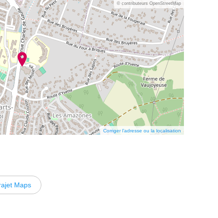
© contributeurs OpenStreetMap
Corriger l’adresse ou la localisation
rajet Maps