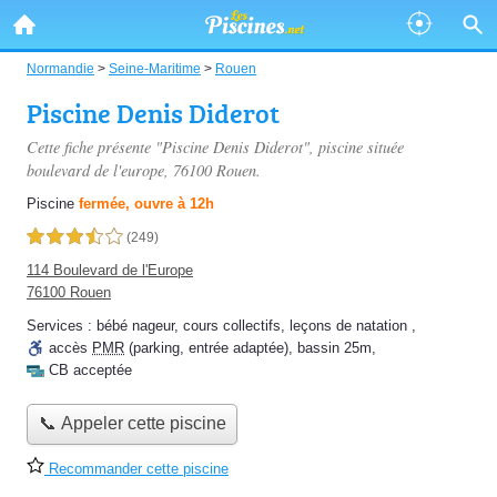
Normandie
>
Seine-Maritime
>
Rouen
Piscine Denis Diderot
Cette fiche présente "Piscine Denis Diderot", piscine située
boulevard de l'europe
, 76100 Rouen.
Piscine
fermée, ouvre à 12h
3,5 étoiles sur 5
(249)
114 Boulevard de l'Europe
76100 Rouen
Services :
bébé nageur
,
cours collectifs
,
leçons de natation
,
accès
PMR
(parking, entrée adaptée)
,
bassin 25m
,
CB acceptée
📞 Appeler cette piscine
Recommander cette piscine