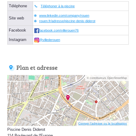
Téléphone
Téléphoner à la piscine
www.linkedin.com/company/rouen
Site web
rouen.fr/adresse/piscine-denis-diderot
Facebook
facebook.com/villerouen76
Instagram
@villederouen
Plan et adresse
© contributeurs OpenStreetMap
Corriger l’adresse ou la localisation
Piscine Denis Diderot
114 Boulevard de l'Europe