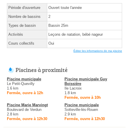
Période d'ouverture
Ouvert toute l'année
Nombre de bassins
2
Types de bassin
Bassin 25m
Activités
Leçons de natation, bébé nageur
Cours collectifs
Oui
Éditer les informations de ma piscine
Piscines à proximité
Piscine municipale
Piscine municipale Guy
Le Petit-Quevilly
Boissière
1.6 km
Ile Lacroix
Fermée, ouvre à 12h
1.8 km
Fermée, ouvre à 10h
Piscine Marie Marvingt
Piscine municipale
Boulevard de Verdun
Sotteville-lès-Rouen
2.8 km
2.9 km
Fermée, ouvre à 12h30
Fermée, ouvre à 12h30