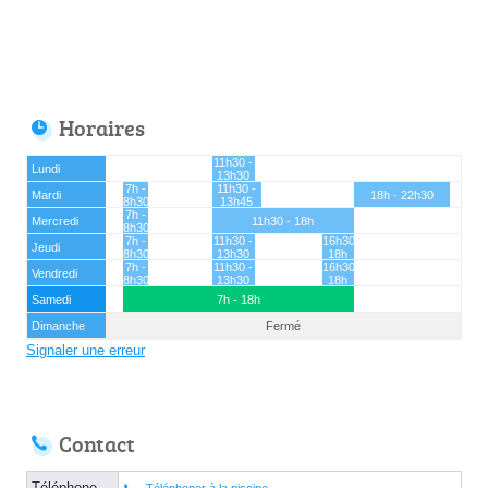
Horaires
11h30 -
Lundi
13h30
7h -
11h30 -
Mardi
18h - 22h30
8h30
13h45
7h -
Mercredi
11h30 - 18h
8h30
7h -
11h30 -
16h30 -
Jeudi
8h30
13h30
18h
7h -
11h30 -
16h30 -
Vendredi
8h30
13h30
18h
Samedi
7h - 18h
Dimanche
Fermé
Signaler une erreur
Contact
Téléphone
Téléphoner à la piscine