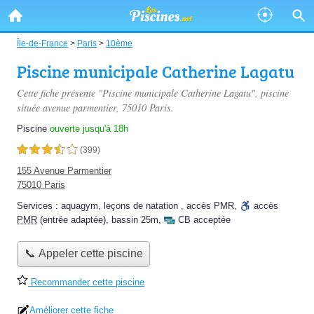
Île-de-France
>
Paris
>
10ème
Piscine municipale Catherine Lagatu
Cette fiche présente "Piscine municipale Catherine Lagatu", piscine
située
avenue parmentier
, 75010 Paris.
Piscine
ouverte jusqu'à 18h
3,5 étoiles sur 5
(399)
155 Avenue Parmentier
75010 Paris
Services :
aquagym
,
leçons de natation
,
accès PMR
,
accès
PMR
(entrée adaptée)
,
bassin 25m
,
CB acceptée
📞 Appeler cette piscine
Recommander cette piscine
Améliorer cette fiche