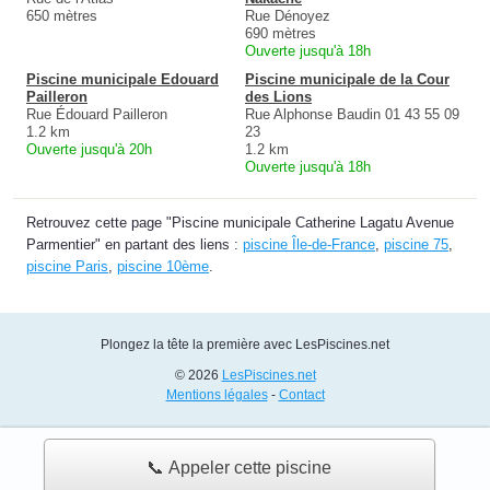
650 mètres
Rue Dénoyez
690 mètres
Ouverte jusqu'à 18h
Piscine municipale Edouard
Piscine municipale de la Cour
Pailleron
des Lions
Rue Édouard Pailleron
Rue Alphonse Baudin 01 43 55 09
1.2 km
23
Ouverte jusqu'à 20h
1.2 km
Ouverte jusqu'à 18h
Retrouvez cette page "Piscine municipale Catherine Lagatu Avenue
Parmentier" en partant des liens :
piscine Île-de-France
,
piscine 75
,
piscine Paris
,
piscine 10ème
.
Plongez la tête la première avec LesPiscines.net
© 2026
LesPiscines.net
Mentions légales
-
Contact
📞 Appeler cette piscine