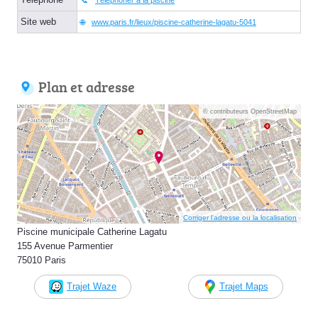
Site web
www.paris.fr/lieux/piscine-catherine-lagatu-5041
Plan et adresse
© contributeurs OpenStreetMap
Corriger l’adresse ou la localisation
Piscine municipale Catherine Lagatu
155 Avenue Parmentier
75010 Paris
Trajet Waze
Trajet Maps