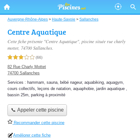
Auvergne-Rhône-Alpes
>
Haute-Savoie
>
Sallanches
Centre Aquatique
Cette fiche présente "Centre Aquatique", piscine située
rue charly
mottet
, 74700 Sallanches.
3,0 étoiles sur 5
(66)
82 Rue Charly Mottet
74700 Sallanches
Services :
hammam
,
sauna
,
bébé nageur
,
aquabiking
,
aquagym
,
cours collectifs
,
leçons de natation
,
aquaphobie
,
jardin aquatique
,
bassin 25m
,
parking à proximité
📞 Appeler cette piscine
Recommander cette piscine
Améliorer cette fiche