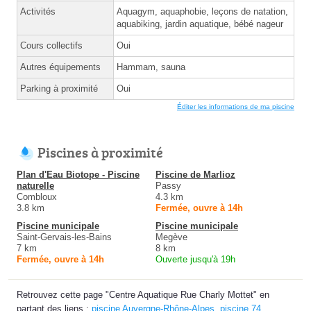
Activités
Aquagym, aquaphobie, leçons de natation,
aquabiking, jardin aquatique, bébé nageur
Cours collectifs
Oui
Autres équipements
Hammam, sauna
Parking à proximité
Oui
Éditer les informations de ma piscine
Piscines à proximité
Plan d'Eau Biotope - Piscine
Piscine de Marlioz
naturelle
Passy
Combloux
4.3 km
3.8 km
Fermée, ouvre à 14h
Piscine municipale
Piscine municipale
Saint-Gervais-les-Bains
Megève
7 km
8 km
Fermée, ouvre à 14h
Ouverte jusqu'à 19h
Retrouvez cette page "Centre Aquatique Rue Charly Mottet" en
partant des liens :
piscine Auvergne-Rhône-Alpes
,
piscine 74
,