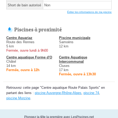
Short de bain autorisé
Non
Éditer les informations de ma piscine
Piscines à proximité
Centre Aquariaz
Piscine municipale
Route des Rennes
Samoëns
5 km
12 km
Fermée, ouvre lundi à 9h00
Centre aquatique Forme d'O
Centre Aquatique
Châtel
Intercommunal
14 km
Cluses
Fermée, ouvre à 12h
17 km
Fermée, ouvre à 13h30
Retrouvez cette page "Centre aquatique Route Palais Sports" en
partant des liens :
piscine Auvergne-Rhône-Alpes
,
piscine 74
,
piscine Morzine
.
Plongez la tête la première avec LesPiscines.net