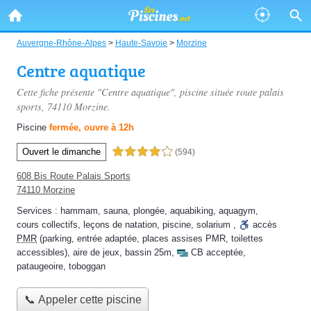
Auvergne-Rhône-Alpes
>
Haute-Savoie
>
Morzine
Centre aquatique
Cette fiche présente "Centre aquatique", piscine située
route palais
sports
, 74110 Morzine.
Piscine
fermée, ouvre à 12h
Ouvert le dimanche
4,0 étoiles sur 5
(594)
608 Bis Route Palais Sports
74110 Morzine
Services :
hammam
,
sauna
,
plongée
,
aquabiking
,
aquagym
,
cours collectifs
,
leçons de natation
,
piscine
,
solarium
,
accès
PMR
(parking, entrée adaptée, places assises PMR, toilettes
accessibles)
,
aire de jeux
,
bassin 25m
,
CB acceptée
,
pataugeoire
,
toboggan
📞 Appeler cette piscine