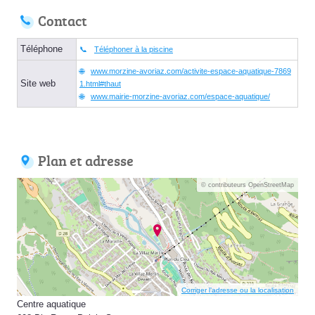
Contact
Téléphone
Téléphoner à la piscine
www.morzine-avoriaz.com/activite-espace-aquatique-7869
Site web
1.html#thaut
www.mairie-morzine-avoriaz.com/espace-aquatique/
Plan et adresse
© contributeurs OpenStreetMap
Corriger l’adresse ou la localisation
Centre aquatique