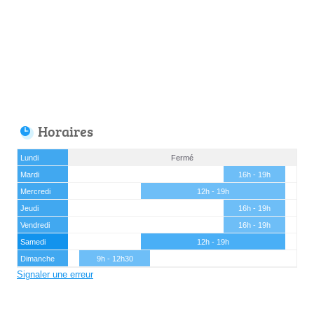
Horaires
Lundi
Fermé
Mardi
16h - 19h
Mercredi
12h - 19h
Jeudi
16h - 19h
Vendredi
16h - 19h
Samedi
12h - 19h
Dimanche
9h - 12h30
Signaler une erreur