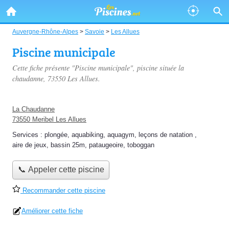
Auvergne-Rhône-Alpes
>
Savoie
>
Les Allues
Piscine municipale
Cette fiche présente "Piscine municipale", piscine située
la
chaudanne
, 73550 Les Allues.
La Chaudanne
73550 Meribel Les Allues
Services :
plongée
,
aquabiking
,
aquagym
,
leçons de natation
,
aire de jeux
,
bassin 25m
,
pataugeoire
,
toboggan
📞 Appeler cette piscine
Recommander cette piscine
Améliorer cette fiche