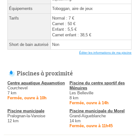
Équipements
Toboggan, aire de jeux
Tarifs
Normal : 7 €
Carnet : 50 €
Enfant : 5,5 €
Carnet enfant : 38,5 €
Short de bain autorisé
Non
Éditer les informations de ma piscine
Piscines à proximité
Centre aquatique Aquamotion
Piscine du centre sportif des
Courchevel
Ménuires
7 km
Les Belleville
Fermée, ouvre à 10h
8 km
Fermée, ouvre à 14h
Piscine municipale
Piscine municipale du Morel
Pralognan-la-Vanoise
Grand-Aigueblanche
12 km
14 km
Fermée, ouvre à 11h45