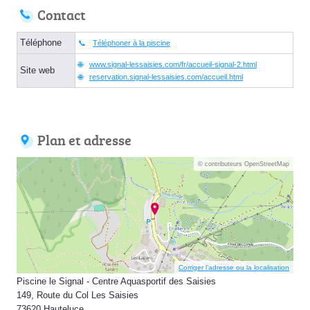
Contact
Téléphone
Téléphoner à la piscine
www.signal-lessaisies.com/fr/accueil-signal-2.html
Site web
reservation.signal-lessaisies.com/accueil.html
Plan et adresse
© contributeurs OpenStreetMap
Corriger l’adresse ou la localisation
Piscine le Signal - Centre Aquasportif des Saisies
149, Route du Col Les Saisies
73620 Hauteluce