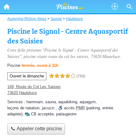
Auvergne-Rhône-Alpes
>
Savoie
>
Hauteluce
Piscine le Signal - Centre Aquasportif
des Saisies
Cette fiche présente "Piscine le Signal - Centre Aquasportif des
Saisies", piscine située
route du col les saisies
, 73620 Hauteluce.
Piscine
fermée, ouvre à 11h
Ouvert le dimanche
4,0 étoiles sur 5
(750)
149, Route du Col Les Saisies
73620 Hauteluce
Services :
hammam
,
sauna
,
aquabiking
,
aquagym
,
leçons de natation
,
jacuzzi
,
accès
PMR
(parking, entrée
adaptée)
,
CB acceptée
,
pataugeoire
📞 Appeler cette piscine