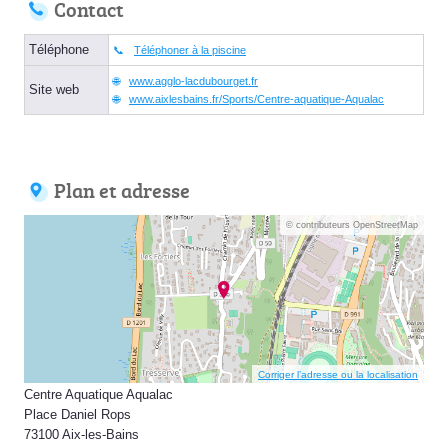
Contact
Téléphone
Téléphoner à la piscine
www.agglo-lacdubourget.fr
Site web
www.aixlesbains.fr/Sports/Centre-aquatique-Aqualac
Plan et adresse
© contributeurs OpenStreetMap
Corriger l’adresse ou la localisation
Centre Aquatique Aqualac
Place Daniel Rops
73100 Aix-les-Bains