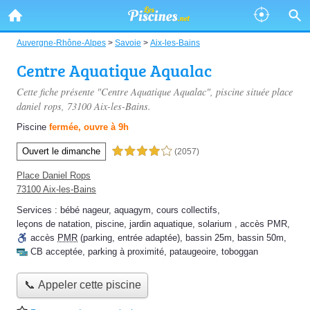
Auvergne-Rhône-Alpes
>
Savoie
>
Aix-les-Bains
Centre Aquatique Aqualac
Cette fiche présente "Centre Aquatique Aqualac", piscine située
place
daniel rops
, 73100 Aix-les-Bains.
Piscine
fermée, ouvre à 9h
Ouvert le dimanche
4,0 étoiles sur 5
(2057)
Place Daniel Rops
73100 Aix-les-Bains
Services :
bébé nageur
,
aquagym
,
cours collectifs
,
leçons de natation
,
piscine
,
jardin aquatique
,
solarium
,
accès PMR
,
accès
PMR
(parking, entrée adaptée)
,
bassin 25m
,
bassin 50m
,
CB acceptée
,
parking à proximité
,
pataugeoire
,
toboggan
📞 Appeler cette piscine