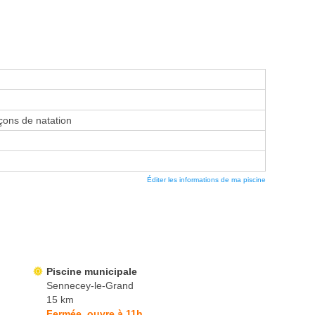
ons de natation
Éditer les informations de ma piscine
Piscine municipale
Sennecey-le-Grand
15 km
Fermée, ouvre à 11h