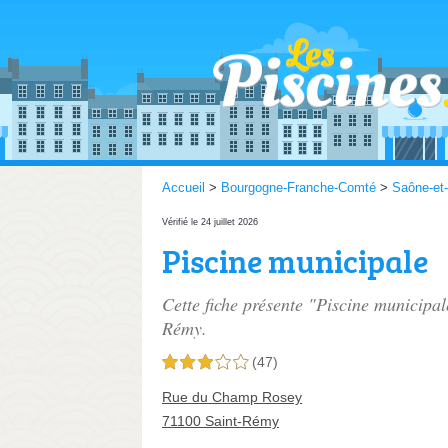
Accueil
>
Bourgogne-Franche-Comté
>
Saône-et-
Vérifié le 24 juillet 2026
Piscine municipale
Cette fiche présente "Piscine municipal
Rémy.
(47)
3,0 étoiles sur 5
Rue du Champ Rosey
71100 Saint-Rémy