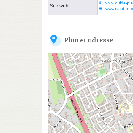
www.guide-pisc
Site web
www.saint-remy
Plan et adresse