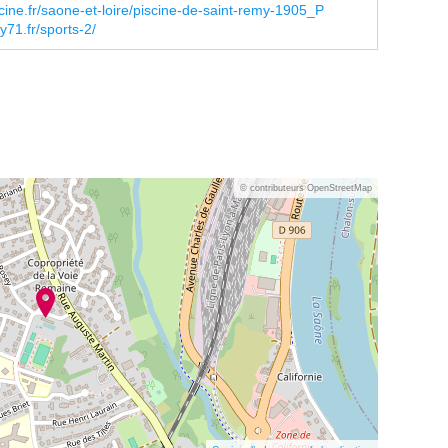
ine.fr/saone-et-loire/piscine-de-saint-remy-1905_P
71.fr/sports-2/
© contributeurs OpenStreetMap