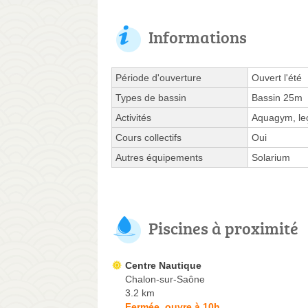
Informations
Période d'ouverture
Ouvert l'été
Types de bassin
Bassin 25m
Activités
Aquagym, leç
Cours collectifs
Oui
Autres équipements
Solarium
Piscines à proximité
Centre Nautique
Chalon-sur-Saône
3.2 km
Fermée, ouvre à 10h