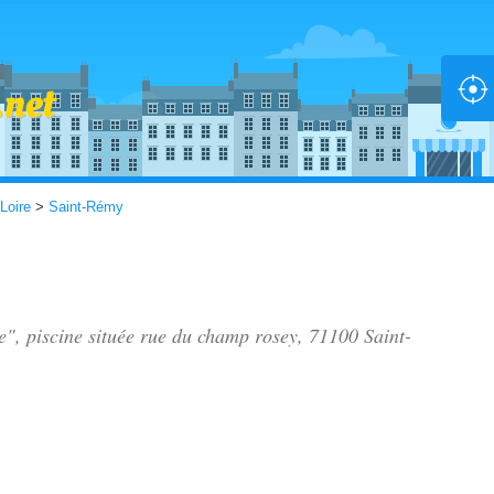
Loire
>
Saint-Rémy
e", piscine située
rue du champ rosey
, 71100 Saint-