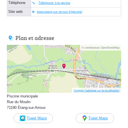
Téléphone
Téléphoner à la piscine
Site web
www.etang-sur-arroux.fr/piscine/
Plan et adresse
© contributeurs OpenStreetMap
Corriger l’adresse ou la localisation
Piscine municipale
Rue du Moulin
71190 Étang-sur-Arroux
Trajet Waze
Trajet Maps