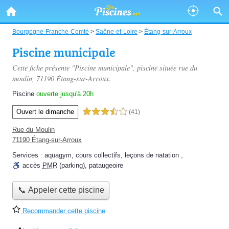
Bourgogne-Franche-Comté
>
Saône-et-Loire
>
Étang-sur-Arroux
Piscine municipale
Cette fiche présente "Piscine municipale", piscine située
rue du
moulin
, 71190 Étang-sur-Arroux.
Piscine
ouverte jusqu'à 20h
Ouvert le dimanche
3,5 étoiles sur 5
(41)
Rue du Moulin
71190 Étang-sur-Arroux
Services :
aquagym
,
cours collectifs
,
leçons de natation
,
accès
PMR
(parking)
,
pataugeoire
📞 Appeler cette piscine
Recommander cette piscine