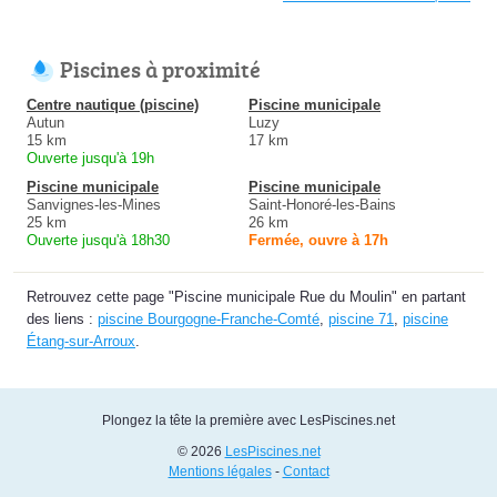
Piscines à proximité
Centre nautique (piscine)
Piscine municipale
Autun
Luzy
15 km
17 km
Ouverte jusqu'à 19h
Piscine municipale
Piscine municipale
Sanvignes-les-Mines
Saint-Honoré-les-Bains
25 km
26 km
Ouverte jusqu'à 18h30
Fermée, ouvre à 17h
Retrouvez cette page "Piscine municipale Rue du Moulin" en partant
des liens :
piscine Bourgogne-Franche-Comté
,
piscine 71
,
piscine
Étang-sur-Arroux
.
Plongez la tête la première avec LesPiscines.net
© 2026
LesPiscines.net
Mentions légales
-
Contact