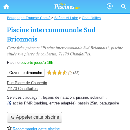
Bourgogne-Franche-Comté
>
Saône-et-Loire
>
Chauffailles
Piscine intercommunale Sud
Brionnais
Cette fiche présente "Piscine intercommunale Sud Brionnais", piscine
située
rue pierre de coubertin
, 71170 Chauffailles.
Piscine
ouverte jusqu'à 19h
Ouvert le dimanche
3,5 étoiles sur 5
(33)
Rue Pierre de Coubertin
71170 Chauffailles
Services :
aquagym
,
leçons de natation
,
piscine
,
solarium
,
accès
PMR
(parking, entrée adaptée)
,
bassin 25m
,
pataugeoire
📞 Appeler cette piscine
Recommander cette piscine