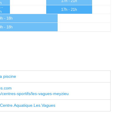
17h - 21h
h
 -
17h - 21h
h
9h - 18h
9h - 18h
a piscine
es.com
centres-sportifs/les-vagues-meyzieu
Centre.Aquatique.Les.Vagues