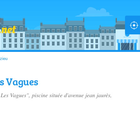
zieu
es Vagues
 Les Vagues", piscine située
d'avenue jean jaurès
,