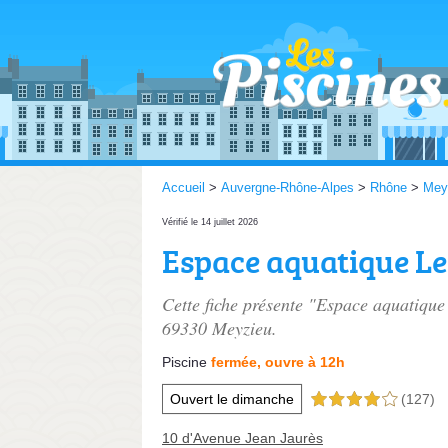
Accueil
>
Auvergne-Rhône-Alpes
>
Rhône
>
Mey
Vérifié le 14 juillet 2026
Espace aquatique L
Cette fiche présente "Espace aquatique
69330 Meyzieu.
Piscine
fermée, ouvre à 12h
Ouvert le dimanche
(127)
4,0 étoiles sur 5
10 d'Avenue Jean Jaurès