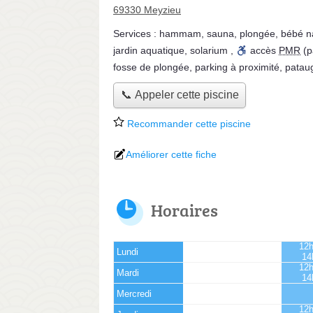
69330 Meyzieu
Services :
hammam
,
sauna
,
plongée
,
bébé n
jardin aquatique
,
solarium
,
accès
PMR
(p
fosse de plongée
,
parking à proximité
,
patau
📞 Appeler cette piscine
Recommander cette piscine
Améliorer cette fiche
Horaires
12h
Lundi
14
12h
Mardi
14
Mercredi
12h