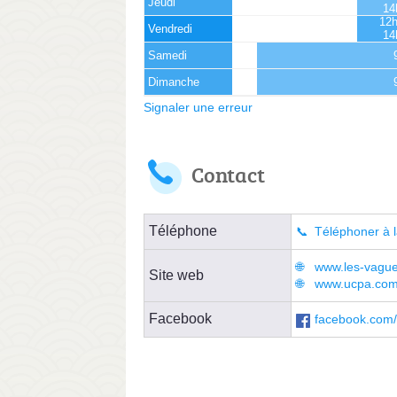
Jeudi
14
12h
Vendredi
14
Samedi
Dimanche
Signaler une erreur
Contact
Téléphone
Téléphoner à l
www.les-vagu
Site web
www.ucpa.com/
Facebook
facebook.com/