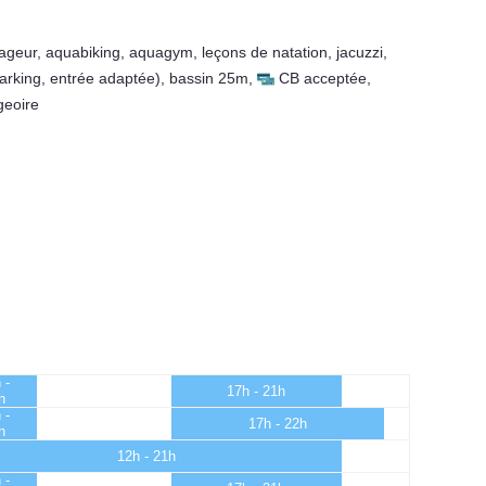
ageur
,
aquabiking
,
aquagym
,
leçons de natation
,
jacuzzi
,
arking, entrée adaptée)
,
bassin 25m
,
CB acceptée
,
geoire
 -
17h - 21h
h
 -
17h - 22h
h
12h - 21h
 -