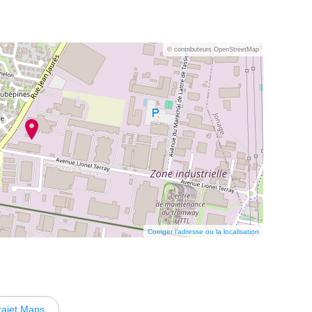
© contributeurs OpenStreetMap
Corriger l’adresse ou la localisation
rajet Maps