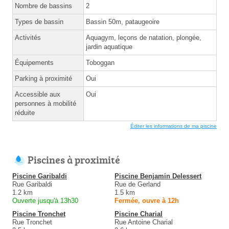
Nombre de bassins
2
Types de bassin
Bassin 50m, pataugeoire
Activités
Aquagym, leçons de natation, plongée,
jardin aquatique
Équipements
Toboggan
Parking à proximité
Oui
Accessible aux
Oui
personnes à mobilité
réduite
Éditer les informations de ma piscine
Piscines à proximité
Piscine Garibaldi
Piscine Benjamin Delessert
Rue Garibaldi
Rue de Gerland
1.2 km
1.5 km
Ouverte jusqu'à 13h30
Fermée, ouvre à 12h
Piscine Tronchet
Piscine Charial
Rue Tronchet
Rue Antoine Charial