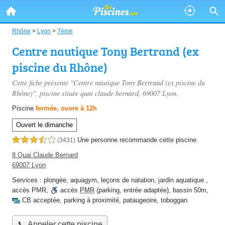
Rhône
>
Lyon
>
7ème
Centre nautique Tony Bertrand (ex
piscine du Rhône)
Cette fiche présente "Centre nautique Tony Bertrand (ex piscine du
Rhône)", piscine située
quai claude bernard
, 69007 Lyon.
Piscine
fermée, ouvre à 12h
Ouvert le dimanche
Une personne
recommande
cette piscine.
3,5 étoiles sur 5
(3431)
8 Quai Claude Bernard
69007 Lyon
Services :
plongée
,
aquagym
,
leçons de natation
,
jardin aquatique
,
accès PMR
,
accès
PMR
(parking, entrée adaptée)
,
bassin 50m
,
CB acceptée
,
parking à proximité
,
pataugeoire
,
toboggan
📞 Appeler cette piscine