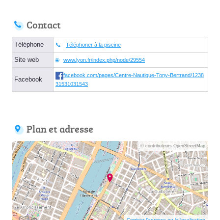
Contact
Téléphone
Téléphoner à la piscine
Site web
www.lyon.fr/index.php/node/29554
facebook.com/pages/Centre-Nautique-Tony-Bertrand/1238
Facebook
31531031543
Plan et adresse
© contributeurs OpenStreetMap
Corriger l’adresse ou la localisation