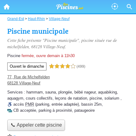
Grand-Est
>
Haut-Rhin
>
Village-Neuf
Piscine municipale
Cette fiche présente "Piscine municipale", piscine située
rue de
michelfelden
, 68128 Village-Neuf.
Piscine
fermée, ouvre demain à 11h30
Ouvert le dimanche
4,0 étoiles sur 5
(499)
77, Rue de Michelfelden
68128 Village-Neuf
Services :
hammam
,
sauna
,
plongée
,
bébé nageur
,
aquabiking
,
aquagym
,
cours collectifs
,
leçons de natation
,
piscine
,
solarium
,
accès
PMR
(parking, entrée adaptée)
,
bassin 25m
,
CB acceptée
,
parking à proximité
,
pataugeoire
📞 Appeler cette piscine