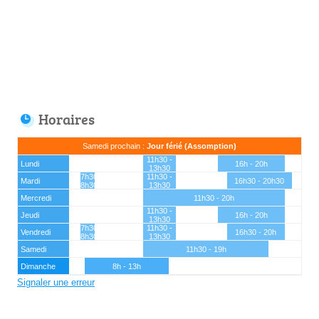
Horaires
Samedi prochain :
Jour férié (Assomption)
11h30 -
Lundi
16h - 20h
13h30
7h30 -
11h30 -
Mardi
16h30 - 20h30
8h30
13h30
Mercredi
11h30 - 20h
11h30 -
Jeudi
16h - 20h
13h30
7h30 -
11h30 -
Vendredi
16h30 - 20h
8h30
13h30
Samedi
11h30 - 19h
Dimanche
8h - 13h
Signaler une erreur