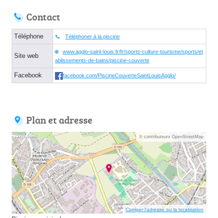
Contact
Téléphone
Téléphoner à la piscine
www.agglo-saint-louis.fr/fr/sports-culture-tourisme/sports/et
Site web
ablissements-de-bains/piscine-couverte
Facebook
facebook.com/PiscineCouverteSaintLouisAgglo/
Plan et adresse
© contributeurs OpenStreetMap
Corriger l’adresse ou la localisation