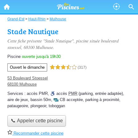
Grand-Est
>
Haut-Rhin
>
Mulhouse
Stade Nautique
Cette fiche présente "Stade Nautique", piscine située
boulevard
stoessel
, 68100 Mulhouse.
Piscine
ouverte jusqu'à 19h30
Ouvert le dimanche
3,5 étoiles sur 5
(317)
53 Boulevard Stoessel
68100 Mulhouse
Services :
accès PMR
,
accès
PMR
(parking, entrée adaptée)
,
aire de jeux
,
bassin 50m
,
CB acceptée
,
parking à proximité
,
pataugeoire
,
plongeoir
,
toboggan
📞 Appeler cette piscine
Recommander cette piscine