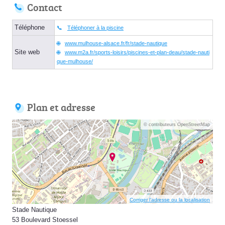
Contact
Téléphone
Téléphoner à la piscine
www.mulhouse-alsace.fr/fr/stade-nautique
Site web
www.m2a.fr/sports-loisirs/piscines-et-plan-deau/stade-nauti
que-mulhouse/
Plan et adresse
© contributeurs OpenStreetMap
Corriger l’adresse ou la localisation
Stade Nautique
53 Boulevard Stoessel