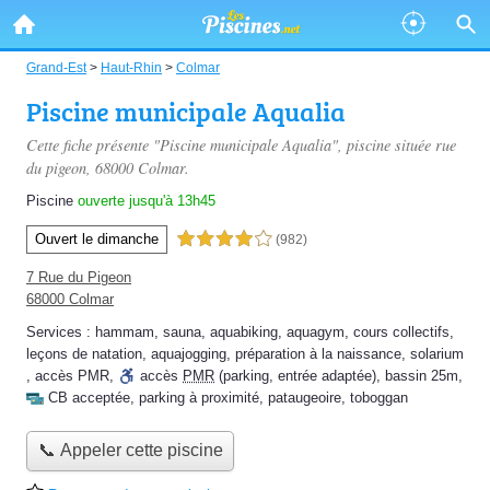
Grand-Est
>
Haut-Rhin
>
Colmar
Piscine municipale Aqualia
Cette fiche présente "Piscine municipale Aqualia", piscine située
rue
du pigeon
, 68000 Colmar.
Piscine
ouverte jusqu'à 13h45
Ouvert le dimanche
4,0 étoiles sur 5
(982)
7 Rue du Pigeon
68000 Colmar
Services :
hammam
,
sauna
,
aquabiking
,
aquagym
,
cours collectifs
,
leçons de natation
,
aquajogging
,
préparation à la naissance
,
solarium
,
accès PMR
,
accès
PMR
(parking, entrée adaptée)
,
bassin 25m
,
CB acceptée
,
parking à proximité
,
pataugeoire
,
toboggan
📞 Appeler cette piscine