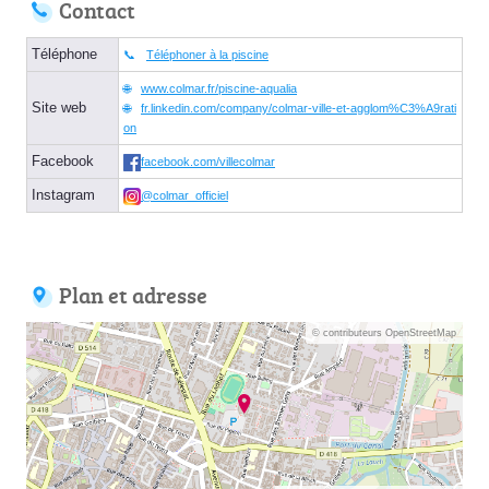
Contact
Téléphone
Téléphoner à la piscine
www.colmar.fr/piscine-aqualia
Site web
fr.linkedin.com/company/colmar-ville-et-agglom%C3%A9rati
on
Facebook
facebook.com/villecolmar
Instagram
@colmar_officiel
Plan et adresse
© contributeurs OpenStreetMap