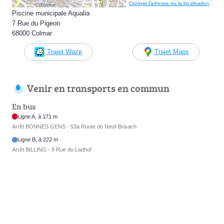
Corriger l’adresse ou la localisation
Piscine municipale Aqualia
7 Rue du Pigeon
68000 Colmar
Trajet Waze
Trajet Maps
Venir en transports en commun
En bus
Ligne A, à 171 m
Arrêt BONNES GENS - 53a Route de Neuf-Brisach
Ligne B, à 222 m
Arrêt BILLING - 9 Rue du Ladhof