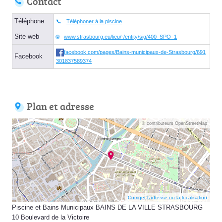
Contact
Téléphone
Téléphoner à la piscine
Site web
www.strasbourg.eu/lieu/-/entity/sig/400_SPO_1
facebook.com/pages/Bains-municipaux-de-Strasbourg/691
Facebook
301837589374
Plan et adresse
© contributeurs OpenStreetMap
Corriger l’adresse ou la localisation
Piscine et Bains Municipaux BAINS DE LA VILLE STRASBOURG
10 Boulevard de la Victoire