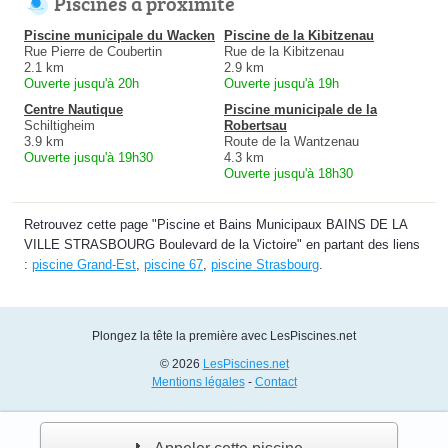
Piscines à proximité
Piscine municipale du Wacken
Piscine de la Kibitzenau
Rue Pierre de Coubertin
Rue de la Kibitzenau
2.1 km
2.9 km
Ouverte jusqu'à 20h
Ouverte jusqu'à 19h
Centre Nautique
Piscine municipale de la
Schiltigheim
Robertsau
3.9 km
Route de la Wantzenau
Ouverte jusqu'à 19h30
4.3 km
Ouverte jusqu'à 18h30
Retrouvez cette page "Piscine et Bains Municipaux BAINS DE LA
VILLE STRASBOURG Boulevard de la Victoire" en partant des liens
:
piscine Grand-Est
,
piscine 67
,
piscine Strasbourg
.
Plongez la tête la première avec LesPiscines.net
© 2026
LesPiscines.net
Mentions légales
-
Contact