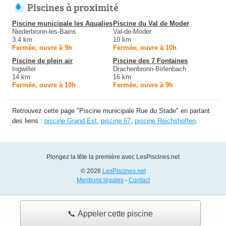
Piscines à proximité
Piscine municipale les Aqualies
Piscine du Val de Moder
Niederbronn-les-Bains
Val-de-Moder
3.4 km
10 km
Fermée, ouvre à 9h
Fermée, ouvre à 10h
Piscine de plein air
Piscine des 7 Fontaines
Ingwiller
Drachenbronn-Birlenbach
14 km
16 km
Fermée, ouvre à 10h
Fermée, ouvre à 9h
Retrouvez cette page "Piscine municipale Rue du Stade" en partant
des liens :
piscine Grand-Est
,
piscine 67
,
piscine Reichshoffen
.
Plongez la tête la première avec LesPiscines.net
© 2026
LesPiscines.net
Mentions légales
-
Contact
📞 Appeler cette piscine