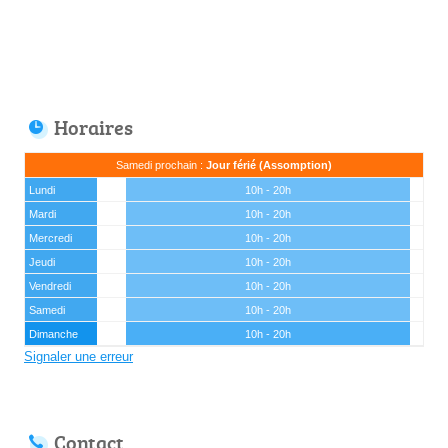
Horaires
Samedi prochain :
Jour férié (Assomption)
Lundi
10h - 20h
Mardi
10h - 20h
Mercredi
10h - 20h
Jeudi
10h - 20h
Vendredi
10h - 20h
Samedi
10h - 20h
Dimanche
10h - 20h
Signaler une erreur
Contact