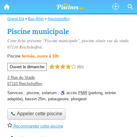
Grand-Est
>
Bas-Rhin
>
Reichshoffen
Piscine municipale
Cette fiche présente "Piscine municipale", piscine située
rue du stade
,
67110 Reichshoffen.
Piscine
fermée, ouvre à 10h
Ouvert le dimanche
4,0 étoiles sur 5
(60)
2 Rue du Stade
67110 Reichshoffen
Services :
piscine
,
solarium
,
accès
PMR
(parking, entrée
adaptée)
,
bassin 25m
,
pataugeoire
,
plongeoir
📞 Appeler cette piscine
Recommander cette piscine