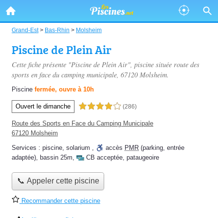
Grand-Est
>
Bas-Rhin
>
Molsheim
Piscine de Plein Air
Cette fiche présente "Piscine de Plein Air", piscine située
route des
sports en face du camping municipale
, 67120 Molsheim.
Piscine
fermée, ouvre à 10h
Ouvert le dimanche
4,0 étoiles sur 5
(286)
Route des Sports en Face du Camping Municipale
67120 Molsheim
Services :
piscine
,
solarium
,
accès
PMR
(parking, entrée
adaptée)
,
bassin 25m
,
CB acceptée
,
pataugeoire
📞 Appeler cette piscine
Recommander cette piscine