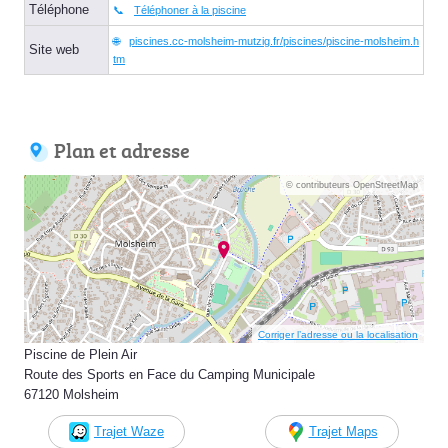
Téléphone
Téléphoner à la piscine
piscines.cc-molsheim-mutzig.fr/piscines/piscine-molsheim.h
Site web
tm
Plan et adresse
© contributeurs OpenStreetMap
Corriger l’adresse ou la localisation
Piscine de Plein Air
Route des Sports en Face du Camping Municipale
67120 Molsheim
Trajet Waze
Trajet Maps