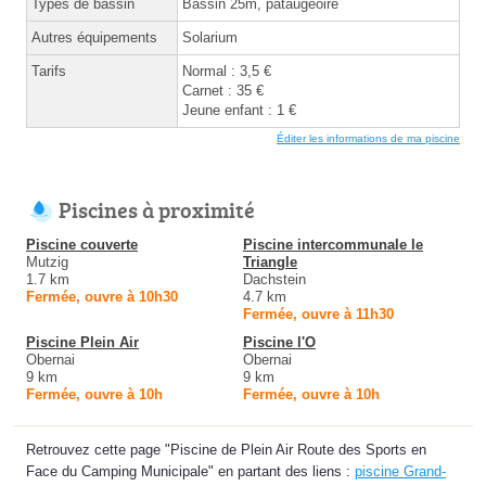
Types de bassin
Bassin 25m, pataugeoire
Autres équipements
Solarium
Tarifs
Normal : 3,5 €
Carnet : 35 €
Jeune enfant : 1 €
Éditer les informations de ma piscine
Piscines à proximité
Piscine couverte
Piscine intercommunale le
Mutzig
Triangle
1.7 km
Dachstein
Fermée, ouvre à 10h30
4.7 km
Fermée, ouvre à 11h30
Piscine Plein Air
Piscine l'O
Obernai
Obernai
9 km
9 km
Fermée, ouvre à 10h
Fermée, ouvre à 10h
Retrouvez cette page "Piscine de Plein Air Route des Sports en
Face du Camping Municipale" en partant des liens :
piscine Grand-