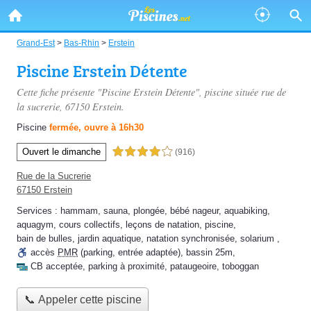
Grand-Est
>
Bas-Rhin
>
Erstein
Piscine Erstein Détente
Cette fiche présente "Piscine Erstein Détente", piscine située
rue de
la sucrerie
, 67150 Erstein.
Piscine
fermée, ouvre à 16h30
Ouvert le dimanche
4,0 étoiles sur 5
(916)
Rue de la Sucrerie
67150 Erstein
Services :
hammam
,
sauna
,
plongée
,
bébé nageur
,
aquabiking
,
aquagym
,
cours collectifs
,
leçons de natation
,
piscine
,
bain de bulles
,
jardin aquatique
,
natation synchronisée
,
solarium
,
accès
PMR
(parking, entrée adaptée)
,
bassin 25m
,
CB acceptée
,
parking à proximité
,
pataugeoire
,
toboggan
📞 Appeler cette piscine