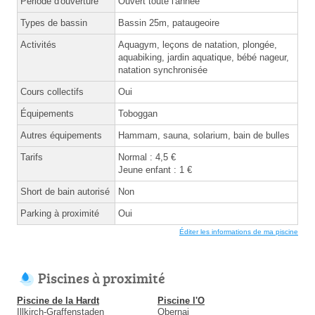
Période d'ouverture
Ouvert toute l'année
Types de bassin
Bassin 25m, pataugeoire
Activités
Aquagym, leçons de natation, plongée,
aquabiking, jardin aquatique, bébé nageur,
natation synchronisée
Cours collectifs
Oui
Équipements
Toboggan
Autres équipements
Hammam, sauna, solarium, bain de bulles
Tarifs
Normal : 4,5 €
Jeune enfant : 1 €
Short de bain autorisé
Non
Parking à proximité
Oui
Éditer les informations de ma piscine
Piscines à proximité
Piscine de la Hardt
Piscine l'O
Illkirch-Graffenstaden
Obernai