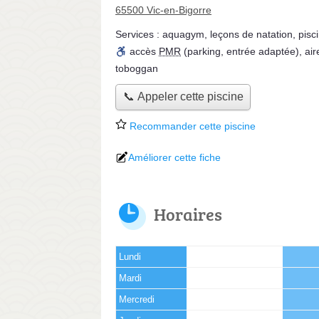
65500 Vic-en-Bigorre
Services :
aquagym
,
leçons de natation
,
pisc
accès
PMR
(parking, entrée adaptée)
,
air
toboggan
📞 Appeler cette piscine
Recommander cette piscine
Améliorer cette fiche
Horaires
Lundi
Mardi
Mercredi