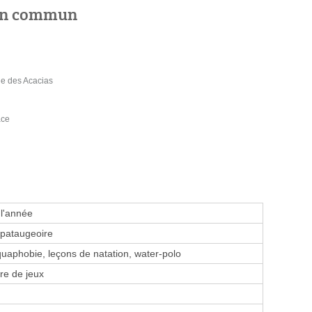
 en commun
ue des Acacias
ace
 l'année
 pataugeoire
aphobie, leçons de natation, water-polo
re de jeux