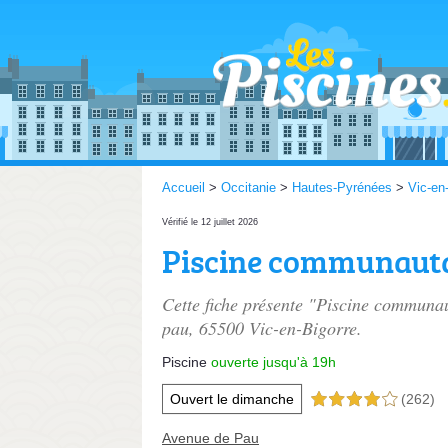
Accueil
>
Occitanie
>
Hautes-Pyrénées
>
Vic-en
Vérifié le 12 juillet 2026
Piscine communauta
Cette fiche présente "Piscine communau
pau
, 65500 Vic-en-Bigorre.
Piscine
ouverte jusqu'à 19h
Ouvert le dimanche
(262)
4,0 étoiles sur 5
Avenue de Pau