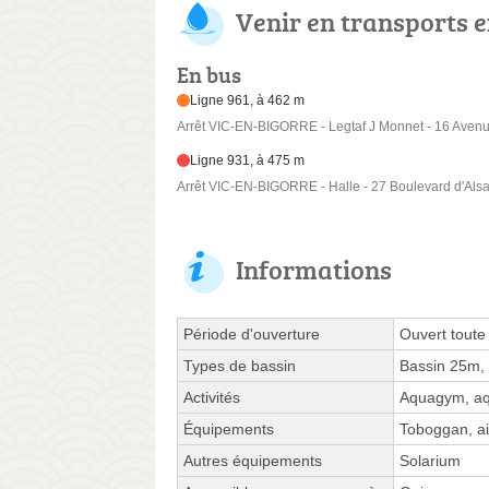
Venir en transports
En bus
Ligne 961, à 462 m
Arrêt VIC-EN-BIGORRE - Legtaf J Monnet - 16 Aven
Ligne 931, à 475 m
Arrêt VIC-EN-BIGORRE - Halle - 27 Boulevard d'Als
Informations
Période d'ouverture
Ouvert toute
Types de bassin
Bassin 25m,
Activités
Aquagym, aqu
Équipements
Toboggan, ai
Autres équipements
Solarium