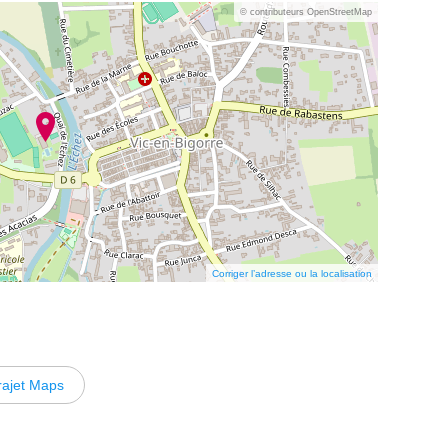
© contributeurs OpenStreetMap
Corriger l’adresse ou la localisation
rajet Maps