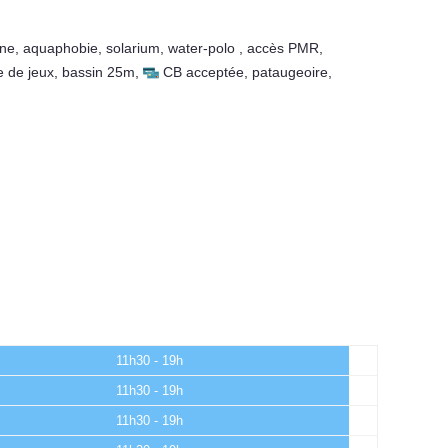
ine
,
aquaphobie
,
solarium
,
water-polo
,
accès PMR
,
e de jeux
,
bassin 25m
,
CB acceptée
,
pataugeoire
,
11h30 - 19h
11h30 - 19h
11h30 - 19h