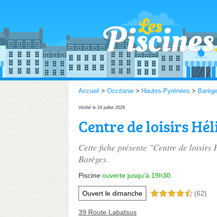
Accueil
>
Occitanie
>
Hautes-Pyrénées
>
Barèg
Vérifié le 24 juillet 2026
Centre de loisirs Hél
Cette fiche présente "Centre de loisirs 
Barèges.
Piscine
ouverte jusqu'à 19h30
Ouvert le dimanche
(62)
4,5 étoiles sur 5
39 Route Labatsus