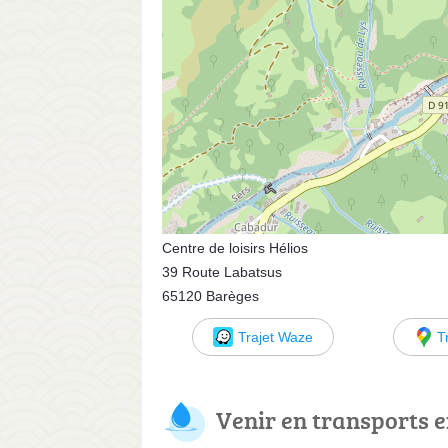
Centre de loisirs Hélios
39 Route Labatsus
65120 Barèges
Trajet Waze
T
Venir en transports