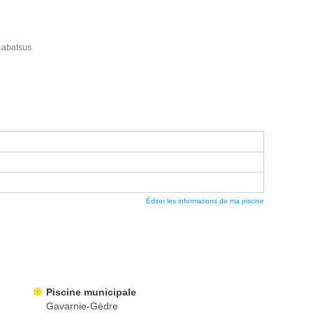
Labatsus
Éditer les informations de ma piscine
Piscine municipale
Gavarnie-Gèdre