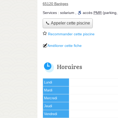
65120 Barèges
Services :
solarium
,
accès
PMR
(parking,
📞 Appeler cette piscine
Recommander cette piscine
Améliorer cette fiche
Horaires
Lundi
Mardi
Mercredi
Jeudi
Vendredi