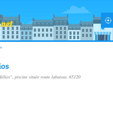
es
ios
Hélios", piscine située
route labatsus
, 65120