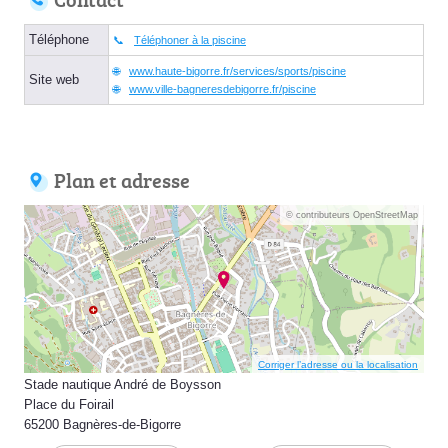
Téléphone
Téléphoner à la piscine
www.haute-bigorre.fr/services/sports/piscine
Site web
www.ville-bagneresdebigorre.fr/piscine
Plan et adresse
© contributeurs OpenStreetMap
Corriger l’adresse ou la localisation
Stade nautique André de Boysson
Place du Foirail
65200 Bagnères-de-Bigorre