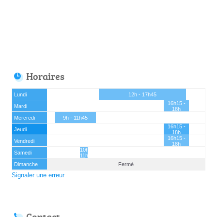
Horaires
Lundi
12h - 17h45
16h15 -
Mardi
18h
Mercredi
9h - 11h45
16h15 -
Jeudi
18h
16h15 -
Vendredi
18h
10h45 -
Samedi
11h15
Dimanche
Fermé
Signaler une erreur
Contact