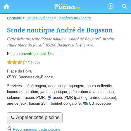
Occitanie
>
Hautes-Pyrénées
>
Bagnères-de-Bigorre
Stade nautique André de Boysson
Cette fiche présente "Stade nautique André de Boysson", piscine
située
place du foirail
, 65200 Bagnères-de-Bigorre.
Piscine
ouverte jusqu'à 18h
3,0 étoiles sur 5
(50)
Place du Foirail
65200 Bagnères-de-Bigorre
Services :
bébé nageur
,
aquabiking
,
aquagym
,
cours collectifs
,
leçons de natation
,
jardin aquatique
,
préparation à la naissance
,
solarium
,
accès PMR
,
accès
PMR
(parking, entrée adaptée)
,
aire de jeux
,
bassin 25m
,
bonnet obligatoire
,
CB acceptée
📞 Appeler cette piscine
Recommander cette piscine