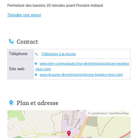
Fermeture des bassins 20 minutes avant l'horaire indiqué
Signaler une erreur
Contact
Téléphone
Téléphoner à la piscine
www.riom-communaute.fr/se-divertir/sports/piscine-beatrice
Site web
-hess.html
www.rlv.eu/se-divertir/sports/piscine-beatrice-hess.html
Plan et adresse
© contributeurs OpenStreetMap