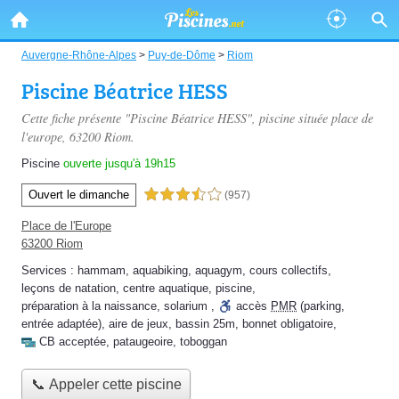
Auvergne-Rhône-Alpes
>
Puy-de-Dôme
>
Riom
Piscine Béatrice HESS
Cette fiche présente "Piscine Béatrice HESS", piscine située
place de
l'europe
, 63200 Riom.
Piscine
ouverte jusqu'à 19h15
Ouvert le dimanche
3,5 étoiles sur 5
(957)
Place de l'Europe
63200 Riom
Services :
hammam
,
aquabiking
,
aquagym
,
cours collectifs
,
leçons de natation
,
centre aquatique
,
piscine
,
préparation à la naissance
,
solarium
,
accès
PMR
(parking,
entrée adaptée)
,
aire de jeux
,
bassin 25m
,
bonnet obligatoire
,
CB acceptée
,
pataugeoire
,
toboggan
📞 Appeler cette piscine