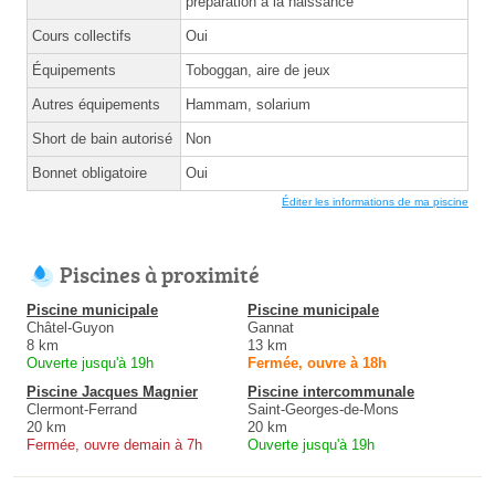
préparation à la naissance
Cours collectifs
Oui
Équipements
Toboggan, aire de jeux
Autres équipements
Hammam, solarium
Short de bain autorisé
Non
Bonnet obligatoire
Oui
Éditer les informations de ma piscine
Piscines à proximité
Piscine municipale
Piscine municipale
Châtel-Guyon
Gannat
8 km
13 km
Ouverte jusqu'à 19h
Fermée, ouvre à 18h
Piscine Jacques Magnier
Piscine intercommunale
Clermont-Ferrand
Saint-Georges-de-Mons
20 km
20 km
Fermée, ouvre demain à 7h
Ouverte jusqu'à 19h