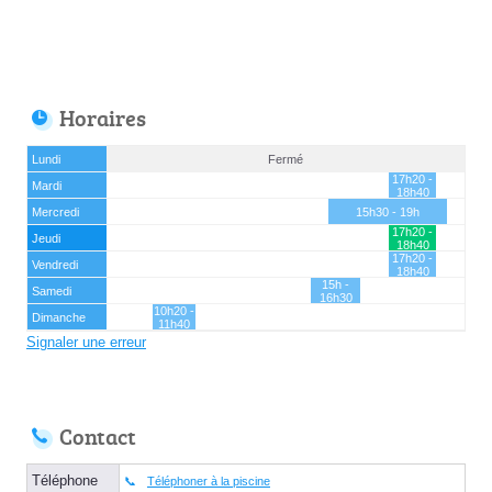
Horaires
Lundi
Fermé
17h20 -
Mardi
18h40
Mercredi
15h30 - 19h
17h20 -
Jeudi
18h40
17h20 -
Vendredi
18h40
15h -
Samedi
16h30
10h20 -
Dimanche
11h40
Signaler une erreur
Contact
Téléphone
Téléphoner à la piscine