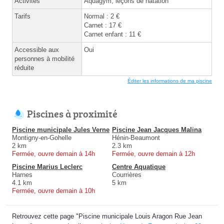
Activités
Aquagym, leçons de natation
Tarifs
Normal : 2 €
Carnet : 17 €
Carnet enfant : 11 €
Accessible aux
Oui
personnes à mobilité
réduite
Éditer les informations de ma piscine
Piscines à proximité
Piscine municipale Jules Verne
Piscine Jean Jacques Malina
Montigny-en-Gohelle
Hénin-Beaumont
2 km
2.3 km
Fermée, ouvre demain à 14h
Fermée, ouvre demain à 12h
Piscine Marius Leclerc
Centre Aquatique
Harnes
Courrières
4.1 km
5 km
Fermée, ouvre demain à 10h
Retrouvez cette page "Piscine municipale Louis Aragon Rue Jean