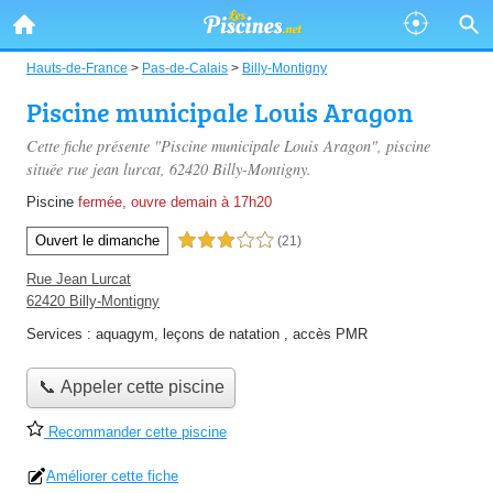
Hauts-de-France
>
Pas-de-Calais
>
Billy-Montigny
Piscine municipale Louis Aragon
Cette fiche présente "Piscine municipale Louis Aragon", piscine
située
rue jean lurcat
, 62420 Billy-Montigny.
Piscine
fermée, ouvre demain à 17h20
Ouvert le dimanche
3,0 étoiles sur 5
(21)
Rue Jean Lurcat
62420 Billy-Montigny
Services :
aquagym
,
leçons de natation
,
accès PMR
📞 Appeler cette piscine
Recommander cette piscine
Améliorer cette fiche