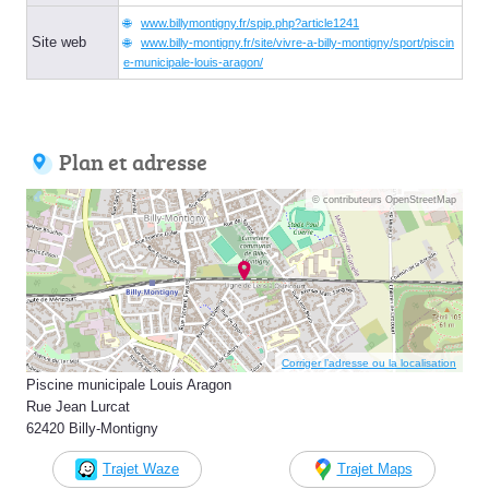
www.billymontigny.fr/spip.php?article1241
Site web
www.billy-montigny.fr/site/vivre-a-billy-montigny/sport/piscin
e-municipale-louis-aragon/
Plan et adresse
© contributeurs OpenStreetMap
Corriger l’adresse ou la localisation
Piscine municipale Louis Aragon
Rue Jean Lurcat
62420 Billy-Montigny
Trajet Waze
Trajet Maps