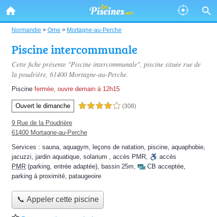
Normandie
>
Orne
>
Mortagne-au-Perche
Piscine intercommunale
Cette fiche présente "Piscine intercommunale", piscine située
rue de
la poudrière
, 61400 Mortagne-au-Perche.
Piscine
fermée, ouvre demain à 12h15
Ouvert le dimanche
4,0 étoiles sur 5
(308)
9 Rue de la Poudrière
61400 Mortagne-au-Perche
Services :
sauna
,
aquagym
,
leçons de natation
,
piscine
,
aquaphobie
,
jacuzzi
,
jardin aquatique
,
solarium
,
accès PMR
,
accès
PMR
(parking, entrée adaptée)
,
bassin 25m
,
CB acceptée
,
parking à proximité
,
pataugeoire
📞 Appeler cette piscine