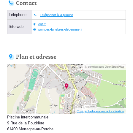
Contact
Téléphone
Téléphoner à la piscine
ogf.fr
Site web
pompes-funebres-debeurme.fr
Plan et adresse
© contributeurs OpenStreetMap
Corriger l’adresse ou la localisation
Piscine intercommunale
9 Rue de la Poudrière
61400 Mortagne-au-Perche