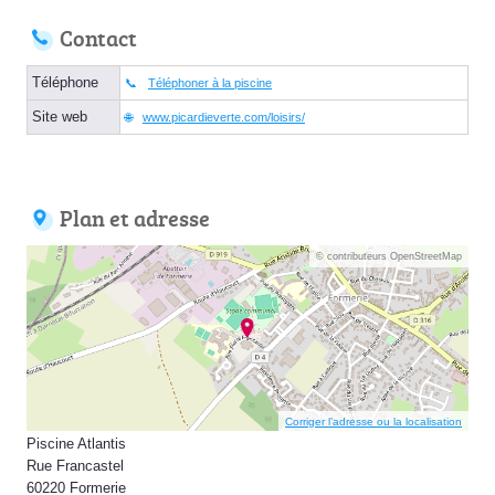
Contact
Téléphone
Téléphoner à la piscine
Site web
www.picardieverte.com/loisirs/
Plan et adresse
© contributeurs OpenStreetMap
Corriger l’adresse ou la localisation
Piscine Atlantis
Rue Francastel
60220 Formerie