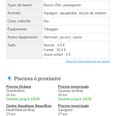
Types de bassin
Bassin 25m, pataugeoire
Activités
Aquagym, aquaphobie, leçons de natation
Cours collectifs
Oui
Équipements
Toboggan
Autres équipements
Hammam, jacuzzi, sauna
Tarifs
Normal : 3,9 €
Carnet : 30,9 €
Jeune enfant : 0 €
Éditer les informations de ma piscine
Piscines à proximité
Piscine Océane
Piscine municipale
Grandvilliers
Gournay-en-Bray
16 km
18 km
Ouverte jusqu'à 12h30
Ouverte jusqu'à 12h30
Centre Aquatique Aqua-Bray
Piscine municipale
Neufchâtel-en-Bray
Savignies
23 km
27 km