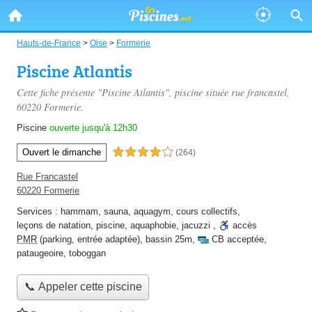
Hauts-de-France
>
Oise
>
Formerie
Piscine Atlantis
Cette fiche présente "Piscine Atlantis", piscine située
rue francastel
,
60220 Formerie.
Piscine
ouverte jusqu'à 12h30
Ouvert le dimanche
4,0 étoiles sur 5
(264)
Rue Francastel
60220 Formerie
Services :
hammam
,
sauna
,
aquagym
,
cours collectifs
,
leçons de natation
,
piscine
,
aquaphobie
,
jacuzzi
,
accès
PMR
(parking, entrée adaptée)
,
bassin 25m
,
CB acceptée
,
pataugeoire
,
toboggan
📞 Appeler cette piscine