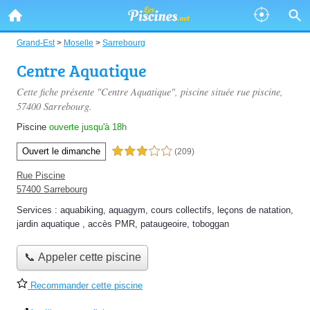
Grand-Est
>
Moselle
>
Sarrebourg
Centre Aquatique
Cette fiche présente "Centre Aquatique", piscine située
rue piscine
,
57400 Sarrebourg.
Piscine
ouverte jusqu'à 18h
Ouvert le dimanche
3,0 étoiles sur 5
(209)
Rue Piscine
57400 Sarrebourg
Services :
aquabiking
,
aquagym
,
cours collectifs
,
leçons de natation
,
jardin aquatique
,
accès PMR
,
pataugeoire
,
toboggan
📞 Appeler cette piscine
Recommander cette piscine