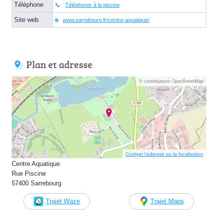
Téléphone
Téléphoner à la piscine
Site web
www.sarrebourg.fr/centre-aquatique/
Plan et adresse
© contributeurs OpenStreetMap
Corriger l’adresse ou la localisation
Centre Aquatique
Rue Piscine
57400 Sarrebourg
Trajet Waze
Trajet Maps