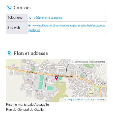
Contact
Téléphone
Téléphoner à la piscine
www.golfedumorbihan-vannesagglomeration.bzh/espacesa
Site web
quatiques
Plan et adresse
© contributeurs OpenStreetMap
Corriger l’adresse ou la localisation
Piscine municipale Aquagolfe
Rue du Géneral de Gaulle