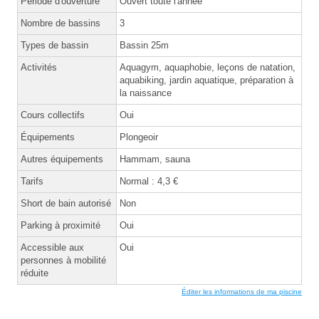
Période d'ouverture
Ouvert toute l'année
Nombre de bassins
3
Types de bassin
Bassin 25m
Activités
Aquagym, aquaphobie, leçons de natation,
aquabiking, jardin aquatique, préparation à
la naissance
Cours collectifs
Oui
Équipements
Plongeoir
Autres équipements
Hammam, sauna
Tarifs
Normal : 4,3 €
Short de bain autorisé
Non
Parking à proximité
Oui
Accessible aux
Oui
personnes à mobilité
réduite
Éditer les informations de ma piscine