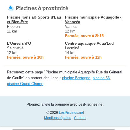
Piscines à proximité
Piscine Känsla® Sports d'Eau
Piscine municipale Aquagolfe -
et Bien-Être
Vanocéa
Ploeren
Vannes
11 km
12 km
Fermée, ouvre à 8h15
L'Univers d'Ô
Centre aquatique Aqua'Lud
Saint-Avé
Locminé
12 km
14 km
Fermée, ouvre à 10h
Fermée, ouvre à 12h
Retrouvez cette page "Piscine municipale Aquagolfe Rue du Géneral
de Gaulle" en partant des liens :
piscine Bretagne
,
piscine 56
,
piscine Grand-Champ
.
Plongez la tête la première avec LesPiscines.net
© 2026
LesPiscines.net
Mentions légales
-
Contact