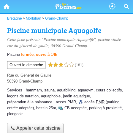
Bretagne
>
Morbihan
>
Grand-Champ
Piscine municipale Aquagolfe
Cette fiche présente "Piscine municipale Aquagolfe", piscine située
rue du géneral de gaulle
, 56390 Grand-Champ.
Piscine
fermée, ouvre à 14h
Ouvert le dimanche
3,0 étoiles sur 5
(181)
Rue du Géneral de Gaulle
56390 Grand-Champ
Services :
hammam
,
sauna
,
aquabiking
,
aquagym
,
cours collectifs
,
leçons de natation
,
aquaphobie
,
jardin aquatique
,
préparation à la naissance
,
accès PMR
,
accès
PMR
(parking,
entrée adaptée)
,
bassin 25m
,
CB acceptée
,
parking à proximité
,
plongeoir
📞 Appeler cette piscine