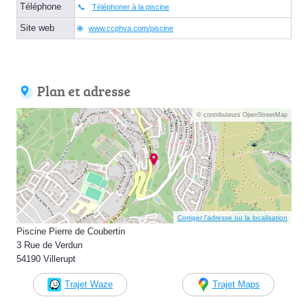
Téléphone
Téléphoner à la piscine
Site web
www.ccphva.com/piscine
Plan et adresse
© contributeurs OpenStreetMap
Corriger l’adresse ou la localisation
Piscine Pierre de Coubertin
3 Rue de Verdun
54190 Villerupt
Trajet Waze
Trajet Maps