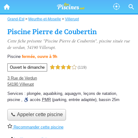
Grand-Est
>
Meurthe-et-Moselle
>
Villerupt
Piscine Pierre de Coubertin
Cette fiche présente "Piscine Pierre de Coubertin", piscine située
rue
de verdun
, 54190 Villerupt.
Piscine
fermée, ouvre à 9h
Ouvert le dimanche
4,0 étoiles sur 5
(119)
3 Rue de Verdun
54190 Villerupt
Services :
plongée
,
aquabiking
,
aquagym
,
leçons de natation
,
piscine
,
accès
PMR
(parking, entrée adaptée)
,
bassin 25m
📞 Appeler cette piscine
Recommander cette piscine