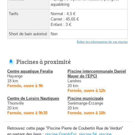
aquabiking
Tarifs
Normal : 4,5 €
Carnet : 45,65 €
Enfant : 3 €
Short de bain autorisé
Non
Éditer les informations de ma piscine
Piscines à proximité
Centre aquatique Feralia
Piscine intercommunale Daniel
Hayange
Mayer de l'EPCI
18 km
Landres
Fermée, ouvre à 9h
20 km
Fermée, ouvre à 12h
Centre de Loisirs Nautiques
Piscine municipale
Thionville
Serémange-Erzange
20 km
20 km
Fermée, ouvre à 9h30
Fermée, ouvre à 10h
Retrouvez cette page "Piscine Pierre de Coubertin Rue de Verdun"
en partant des liens :
piscine Grand-Est
,
piscine 54
,
piscine