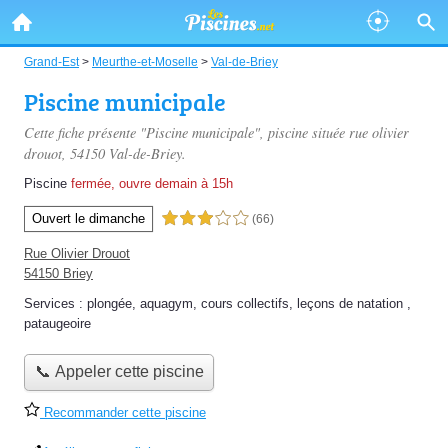
Grand-Est
>
Meurthe-et-Moselle
>
Val-de-Briey
Piscine municipale
Cette fiche présente "Piscine municipale", piscine située
rue olivier
drouot
, 54150 Val-de-Briey.
Piscine
fermée, ouvre demain à 15h
Ouvert le dimanche
3,0 étoiles sur 5
(66)
Rue Olivier Drouot
54150 Briey
Services :
plongée
,
aquagym
,
cours collectifs
,
leçons de natation
,
pataugeoire
📞 Appeler cette piscine
Recommander cette piscine