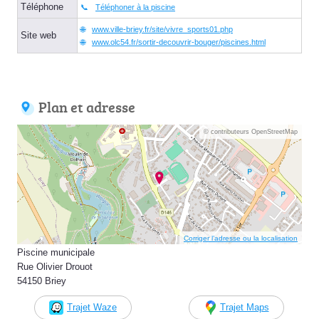
Téléphone
Téléphoner à la piscine
www.ville-briey.fr/site/vivre_sports01.php
Site web
www.olc54.fr/sortir-decouvrir-bouger/piscines.html
Plan et adresse
© contributeurs OpenStreetMap
Corriger l’adresse ou la localisation
Piscine municipale
Rue Olivier Drouot
54150 Briey
Trajet Waze
Trajet Maps