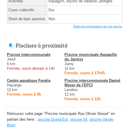
Activités
Aquagym, leçons de natation, plongée
Cours collectifs
Oui
Short de bain autorisé
Non
Éditer les informations de ma piscine
Piscines à proximité
Piscine intercommunale
Piscine municipale Aquapôle
Jœuf
du Jarnisy
6 km
Jarny
Fermée, ouvre demain à 14h
11 km
Fermée, ouvre à 17h45
Centre aquatique Feralia
Piscine intercommunale Daniel
Hayange
Mayer de l'EPCI
12 km
Landres
Fermée, ouvre à 9h
12 km
Fermée, ouvre à 12h
Retrouvez cette page "Piscine municipale Rue Olivier Drouot" en
partant des liens :
piscine Grand-Est
,
piscine 54
,
piscine Val-de-
Briey
.